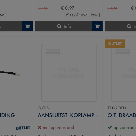
€
0
,
97
€
€
1
,
61
€
1
,
61
btw
)
(
€
0
,
80
excl. btw
)
(
o
Info
I
OUTLET
ID/DS
TT GROEN
NDING
AANSLUITST. KOPLAMP VERSTRALER
niet op voorraad
op voorraa