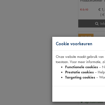
Productnummer
€
1
,
€
3
,
10
(
€
Inf
OUTLET
Cookie voorkeuren
Onze website maakt gebruik van co
toestaan. Voor meer informatie, zi
Functionele cookies
– No
Prestatie cookies
– Helpe
Targeting cookies
– Wor
TT
op voorraad