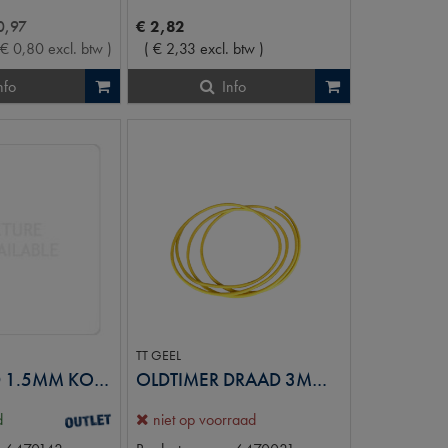
0
,
97
€
2
,
82
€
0
,
80
excl. btw
)
(
€
2
,
33
excl. btw
)
nfo
Info
TT GEEL
O.T. DRAAD 1.5MM KOPER GR
OLDTIMER DRAAD 3MM KOPER GEEL
d
niet op voorraad