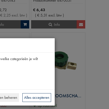
r
6470143
Productnummer
6470031
2
,
72
€
6
,
43
(
€
2
,
25
excl. btw
)
(
€
5
,
31
excl. btw
)
nfo
Info
welke categorieën je wilt
TT
KABELBOOM ZEKERINGSB.VERSTRAL.
HOOFDSTROOMSCHAKELAAR OP ACCU
en beheren
Alles accepteren
rraad
op voorraad