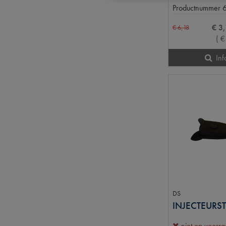
Productnummer
€
3
,
€
6
,
18
(
€
Inf
DS
niet op voorr