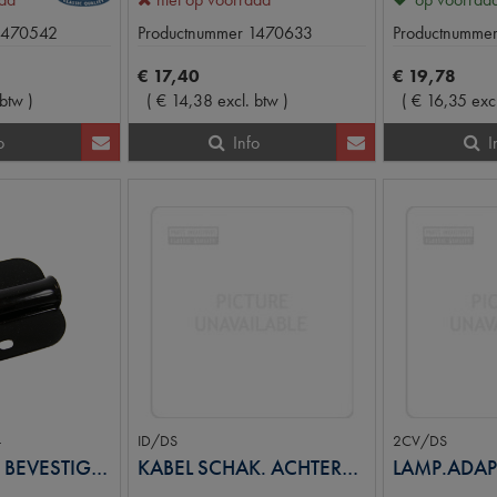
1470542
Productnummer
1470633
Productnumme
€
17
,
40
€
19
,
78
 btw
)
(
€
14
,
38
excl. btw
)
(
€
16
,
35
exc
o
Info
I
-
ID/DS
2CV/DS
KABELBOOM BEVESTIGINGPLAAT
KABEL SCHAK. ACHTERUITRIJLICHT