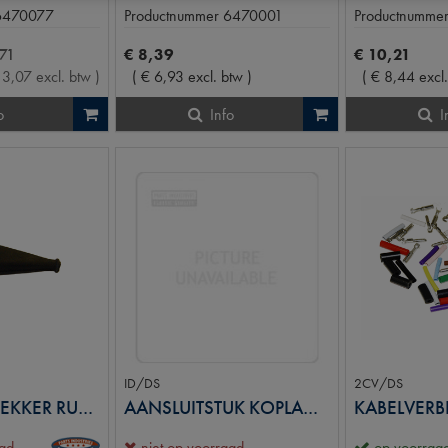
6470077
Productnummer
6470001
Productnumme
71
€
8
,
39
€
10
,
21
3
,
07
excl. btw
)
(
€
6
,
93
excl. btw
)
(
€
8
,
44
excl
o
Info
I
ID/DS
2CV/DS
INJECTEURSTEKKER RUBBER
AANSLUITSTUK KOPLAMP H4/BILUX
aad
niet op voorraad
op voorraa