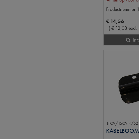
Productnummer
€
14
,
56
(
€
12
,
03
excl.
Inf
11CV/15CV 4/52