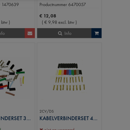
r
1470639
Productnummer
6470057
€
12
,
08
. btw
)
(
€
9
,
98
excl. btw
)
nfo
Info
2CV/DS
KABELVERBINDERSET 3MM
KABELVERBINDERSET 4MM KOPER
d
niet op voorraad