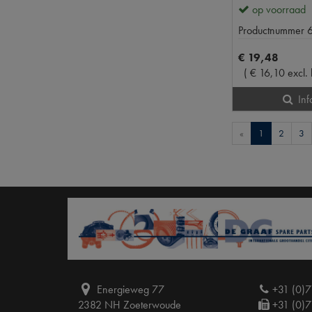
op voorraad
Productnummer
€
19
,
48
(
€
16
,
10
excl.
Inf
«
1
2
3
Energieweg 77
+31 (0)7
2382 NH Zoeterwoude
+31 (0)7