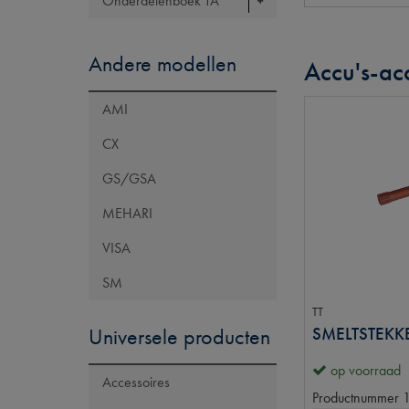
Onderdelenboek TA
Andere modellen
Accu's-a
AMI
CX
GS/GSA
MEHARI
VISA
SM
TT
Universele producten
op voorraad
Accessoires
Productnummer