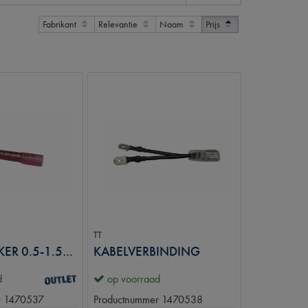
Fabrikant
Relevantie
Naam
Prijs
TT
SMELTSTEKKER 0.5-1.5MM2
KABELVERBINDING
d
op voorraad
r
1470537
Productnummer
1470538