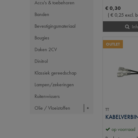
Accu's & toebehoren
€
0
,
30
Banden
(
€
0
,
25
excl. 
Bevestigingsmateriaal
Inf
Bougies
OUTLET
Daken 2CV
Dinitrol
Klassiek gereedschap
Lampen/zekeringen
Ruitenwissers
Olie / Vloeistoffen
TT
KABELVERBI
op voorraad