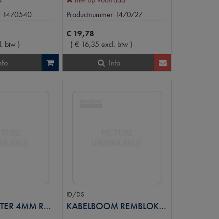
r
1470540
Productnummer
1470727
€
19
,
78
l. btw
)
(
€
16
,
35
excl. btw
)
nfo
Info
ID/DS
LAMP.ADAPTER 4MM RONDE STEKKER
KABELBOOM REMBLOKSLIJT. INDIC.