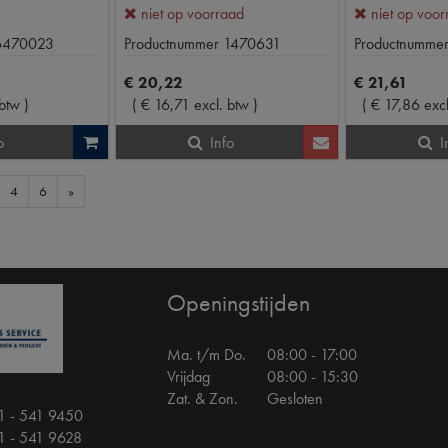
niet op voorraad
niet op voo
6470023
Productnummer
1470631
Productnumme
€
20
,
22
€
21
,
61
 btw
)
(
€
16
,
71
excl. btw
)
(
€
17
,
86
exc
o
Info
I
4
6
»
Openingstijden
Ma. t/m Do.
08:00 - 17:00
Vrijdag
08:00 - 15:30
Zat. & Zon.
Gesloten
1 - 541 9450
1 - 541 9628