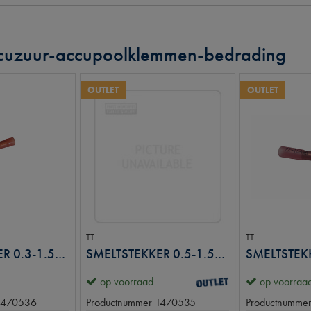
ccuzuur-accupoolklemmen-bedrading
OUTLET
OUTLET
TT
TT
SMELTSTEKKER 0.3-1.5MM2
SMELTSTEKKER 0.5-1.5MM2
op voorraad
op voorraa
1470536
Productnummer
1470535
Productnumme