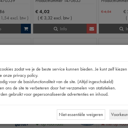
1470539
Productnummer
1470635
Productnumme
86
€
4
,
02
€
€
4
,
54
1
,
54
excl. btw
)
(
€
3
,
32
excl. btw
)
o
Info
I
okies zodat we je de beste service kunnen bieden. Je kunt zelf kiezen 
e onze privacy policy.
dig voor de basisfunctionaliteit van de site. (Altijd ingeschakeld)
n ons de site te verbeteren door het verzamelen van statistieken.
den gebruikt voor gepersonaliseerde advertenties en inhoud.
11CV/15CV
ID/DS
OLDTIMER DRAAD 3MM KOPER ZWART
ISOLATIETAPE LINNEN
Niet-essentiële weigeren
Voorkeur
op voorraad
niet op voo