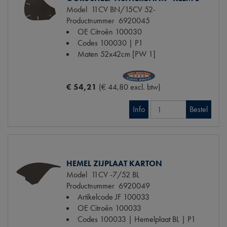
Model
11CV BN/15CV 52-
Productnummer
6920045
OE Citroën
100030
Codes
100030 | P1
Maten
52x42cm [PW 1]
€ 54,21
(€ 44,80 excl. btw)
Info
Bestel
HEMEL ZIJPLAAT KARTON
Model
11CV -7/52 BL
Productnummer
6920049
Artikelcode JF
100033
OE Citroën
100033
Codes
100033 | Hemelplaat BL | P1