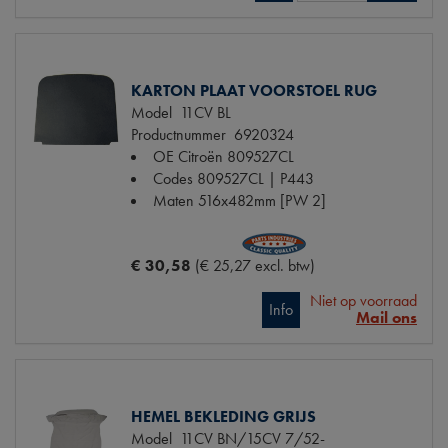
KARTON PLAAT VOORSTOEL RUG
Model
11CV BL
Productnummer
6920324
OE Citroën
809527CL
Codes
809527CL | P443
Maten
516x482mm [PW 2]
€ 30,58
(€ 25,27 excl. btw)
Niet op voorraad
Info
Mail ons
HEMEL BEKLEDING GRIJS
Model
11CV BN/15CV 7/52-