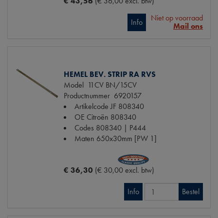
€ 43,56
(€ 36,00 excl. btw)
Niet op voorraad
Info
Mail ons
HEMEL BEV. STRIP RA RVS
Model
11CV BN/15CV
Productnummer
6920157
Artikelcode JF
808340
OE Citroën
808340
Codes
808340 | P444
Maten
650x30mm [PW 1]
€ 36,30
(€ 30,00 excl. btw)
Info
Bestel