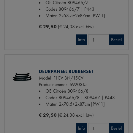
OE Citroën
809466/7
Codes
809466/7 | P443
Maten
2x53.5+2x87cm [PW 1]
€ 29,50
(€ 24,38 excl. btw)
Info
Bestel
DEURPANEEL RUBBERSET
Model
11CV BN/15CV
Productnummer
6920315
OE Citroën
809466/8
Codes
809466/8 | 809467 | P443
Maten
2x70.5+2x87cm [PW 1]
€ 29,50
(€ 24,38 excl. btw)
Info
Bestel