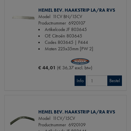
HEMEL BEV. HAAKSTRIP LA/RA RVS
Model
11CV BN/15CV
Productnummer
6920107
Artikelcode JF
803645
OE Citroën
803645
Codes
803645 | P444
Maten
225x35mm [PW 2]
€ 44,01
(€ 36,37 excl. btw)
Info
Bestel
HEMEL BEV. HAAKSTRIP LA/RA RVS
Model
11CV/15CV
Productnummer
6920109