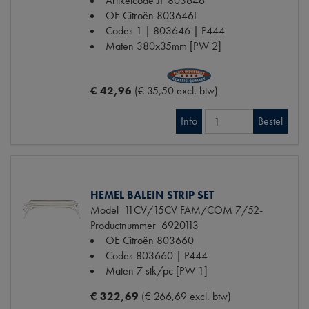
Artikelcode JF
803646
OE Citroën
803646L
Codes
1 | 803646 | P444
Maten
380x35mm [PW 2]
€ 42,96
(€ 35,50 excl. btw)
Info
Bestel
HEMEL BALEIN STRIP SET
Model
11CV/15CV FAM/COM 7/52-
Productnummer
6920113
OE Citroën
803660
Codes
803660 | P444
Maten
7 stk/pc [PW 1]
€ 322,69
(€ 266,69 excl. btw)