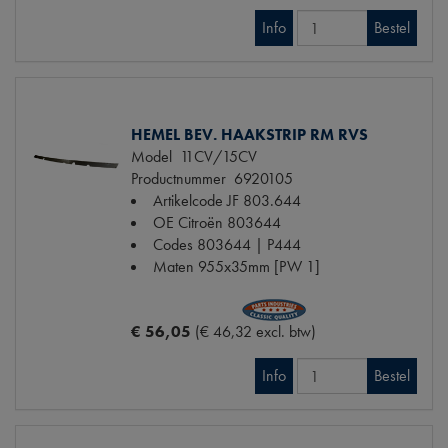
Info
Bestel
HEMEL BEV. HAAKSTRIP RM RVS
Model
11CV/15CV
Productnummer
6920105
Artikelcode JF
803.644
OE Citroën
803644
Codes
803644 | P444
Maten
955x35mm [PW 1]
€ 56,05
(€ 46,32 excl. btw)
Info
Bestel