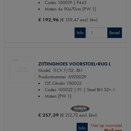
Codes
100019 | P443
Maten
4x 90x70cm [PW 1]
€ 192,96
(€ 159,47 excl. btw)
Info
Bestel
ZITTINGHOES VOORSTOEL+RUG L
Model
11CV 7/52- BN
Productnummer
6920029
OE Citroën
100022
Codes
100022 | P1 | Stoel BN 52>. l
Maten
[PW 1]
€ 257,39
(€ 212,72 excl. btw)
Niet op voorraad
Info
Mail ons