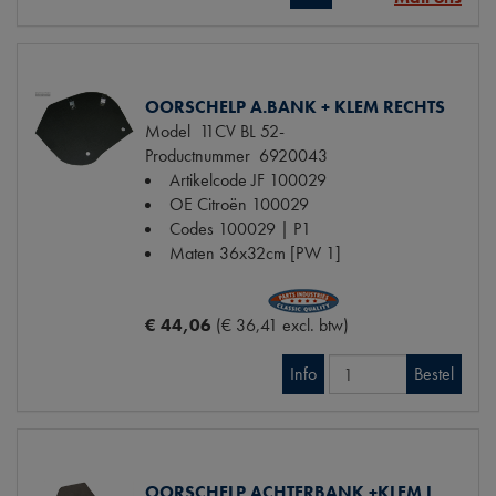
OORSCHELP A.BANK + KLEM RECHTS
Model
11CV BL 52-
Productnummer
6920043
Artikelcode JF
100029
OE Citroën
100029
Codes
100029 | P1
Maten
36x32cm [PW 1]
€ 44,06
(€ 36,41 excl. btw)
Info
Bestel
OORSCHELP ACHTERBANK +KLEM L