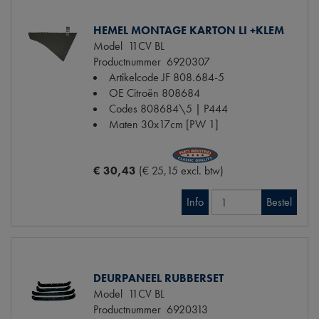
HEMEL MONTAGE KARTON LI +KLEM
Model
11CV BL
Productnummer
6920307
Artikelcode JF
808.684-5
OE Citroën
808684
Codes
808684\5 | P444
Maten
30x17cm [PW 1]
€ 30,43
(€ 25,15 excl. btw)
Info
Bestel
DEURPANEEL RUBBERSET
Model
11CV BL
Productnummer
6920313