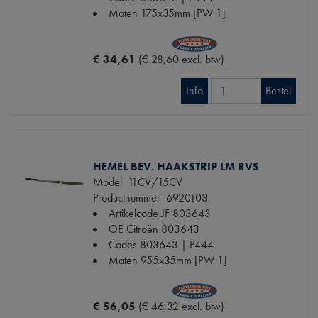
Maten
175x35mm [PW 1]
€ 34,61
(€ 28,60 excl. btw)
Info
Bestel
HEMEL BEV. HAAKSTRIP LM RVS
Model
11CV/15CV
Productnummer
6920103
Artikelcode JF
803643
OE Citroën
803643
Codes
803643 | P444
Maten
955x35mm [PW 1]
€ 56,05
(€ 46,32 excl. btw)