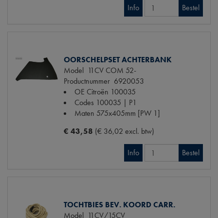
Info
Bestel
OORSCHELPSET ACHTERBANK
Model
11CV COM 52-
Productnummer
6920053
OE Citroën
100035
Codes
100035 | P1
Maten
575x405mm [PW 1]
€ 43,58
(€ 36,02 excl. btw)
Info
Bestel
TOCHTBIES BEV. KOORD CARR.
Model
11CV/15CV