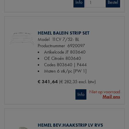
Info
Bestel
HEMEL BALEIN STRIP SET
Model
11CV 7/52- BL
Productnummer
6920097
Artikelcode JF
803640
OE Citroën
803640
Codes
803640 | P444
Maten
6 stk/pc [PW 1]
€ 341,64
(€ 282,35 excl. btw)
Niet op voorraad
Info
Mail ons
HEMEL BEV.HAAKSTRIP LV RVS