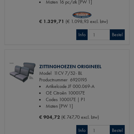
Maten
16 pc/stk [PW 1]
€ 1.329,71
(€ 1.098,93 excl. btw)
Info
Bestel
ZITTINGHOEZEN ORIGINEEL
Model
11CV 7/52- BL
Productnummer
6920195
Artikelcode JF
000.069-A
OE Citroën
100017E
Codes
100017E | P1
Maten
[PW 1]
€ 904,72
(€ 747,70 excl. btw)
Info
Bestel