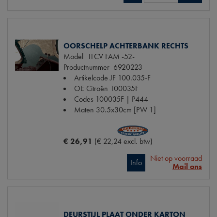
OORSCHELP ACHTERBANK RECHTS
Model
11CV FAM -52-
Productnummer
6920223
Artikelcode JF
100.035-F
OE Citroën
100035F
Codes
100035F | P444
Maten
30.5x30cm [PW 1]
€ 26,91
(€ 22,24 excl. btw)
Niet op voorraad
Info
Mail ons
DEURSTIJL PLAAT ONDER KARTON