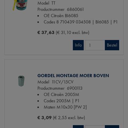
Model
TT
Productnummer
6860061
OE Citroën
BI6085
Codes
8 710439 034508 | BI6085 | P1
€ 37,63
(€ 31,10 excl. btw)
Info
Bestel
GORDEL MONTAGE MOER BOVEN
Model
11CV/15CV
Productnummer
6900113
OE Citroën
2005M
Codes
2005M | P1
Maten
M10x30 [PW 2]
€ 3,09
(€ 2,55 excl. btw)