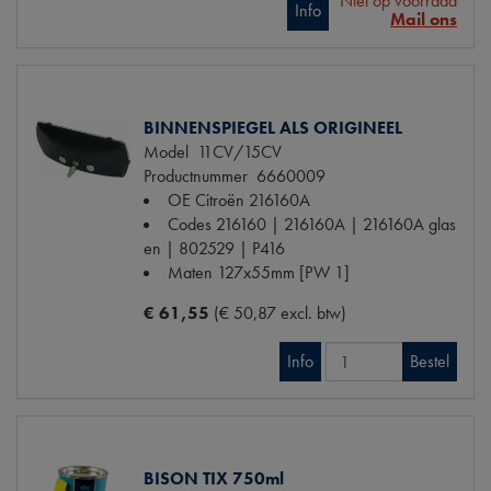
Niet op voorraad
Info
Mail ons
BINNENSPIEGEL ALS ORIGINEEL
Model
11CV/15CV
Productnummer
6660009
OE Citroën
216160A
Codes
216160 | 216160A | 216160A glas
en | 802529 | P416
Maten
127x55mm [PW 1]
€ 61,55
(€ 50,87 excl. btw)
Info
Bestel
BISON TIX 750ml