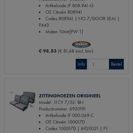
Artikelcode JF
808.941-G
OE Citroën
808941
Codes
808941 | NO.7/DOOR SEAL |
P443
Maten
10mtr[PW 1]
€ 98,83
(€ 81,68 excl. btw)
Info
Bestel
ZITTINGHOEZEN ORIGINEEL
Model
11CV 7/52- BN
Productnummer
6920191
Artikelcode JF
000.069-C
OE Citroën
100017D
Codes
100017D | 6920021 | P1