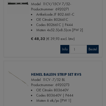
Model
11CV/15CV 7/52-
Productnummer
6920271
Artikelcode JF
802.661-C
OE Citroën
802661C
Codes
802661C | P444
Maten
4x52.5(x8.5)cm [PW 2]
€ 48,32
(€ 39,93 excl. btw)
Info
Bestel
HEMEL BALEIN STRIP SET RVS
Model
11CV -7/52 BL
Productnummer
6920273
OE Citroën
803640V
Codes
803640V | P444
Maten
6 stk/pc [PW 1]