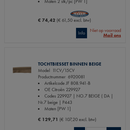
Maten
2 stk/pc [PW 1]
€ 74,42
(€ 61,50 excl. btw)
Niet op voorraad
Info
Mail ons
TOCHTBIESSET BINNEN BEIGE
Model
11CV/15CV
Productnummer
6920081
Artikelcode JF
808.941-B
OE Citroën
229927
Codes
229927 | NO.7 BEIGE ( DA |
Nr.7 beige | P443
Maten
[PW 1]
€ 129,71
(€ 107,20 excl. btw)