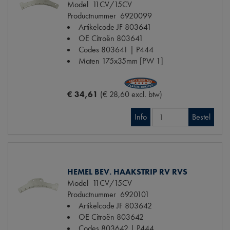
Model
11CV/15CV
Productnummer
6920099
Artikelcode JF
803641
OE Citroën
803641
Codes
803641 | P444
Maten
175x35mm [PW 1]
€ 34,61
(€ 28,60 excl. btw)
Info
Bestel
HEMEL BEV. HAAKSTRIP RV RVS
Model
11CV/15CV
Productnummer
6920101
Artikelcode JF
803642
OE Citroën
803642
Codes
803642 | P444