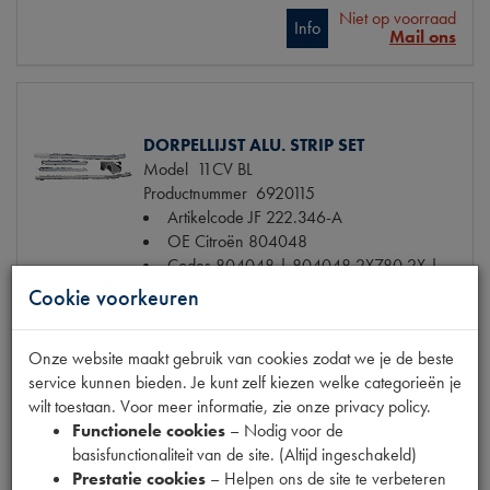
Niet op voorraad
Info
Mail ons
DORPELLIJST ALU. STRIP SET
Model
11CV BL
Productnummer
6920115
Artikelcode JF
222.346-A
OE Citroën
804048
Codes
804048 | 804048 2X780 2X |
804048 A 2x780+ | P442
Cookie voorkeuren
Maten
[PW 1]
Onze website maakt gebruik van cookies zodat we je de beste
service kunnen bieden. Je kunt zelf kiezen welke categorieën je
€ 63,68
(€ 52,63 excl. btw)
wilt toestaan. Voor meer informatie, zie onze privacy policy.
Niet op voorraad
Functionele cookies
– Nodig voor de
Info
Mail ons
basisfunctionaliteit van de site. (Altijd ingeschakeld)
Prestatie cookies
– Helpen ons de site te verbeteren