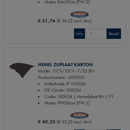
Maten
84x39cm [PW 2]
€ 31,76
(€ 26,25 excl. btw)
Info
Bestel
HEMEL ZIJPLAAT KARTON
Model
11CV/15CV -7/52 BN
Productnummer
6920051
Artikelcode JF
100034
OE Citroën
100034
Codes
100034 | Hemelplaat BN | P1
Maten
99X56cm [PW 2]
€ 40,23
(€ 33,25 excl. btw)