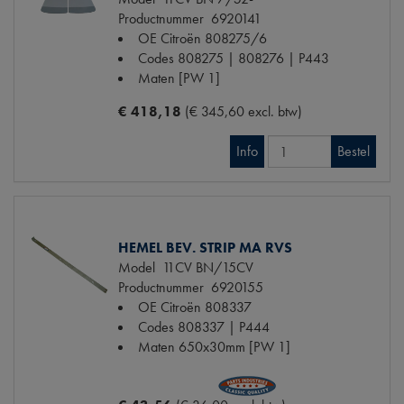
Productnummer
6920141
OE Citroën
808275/6
Codes
808275 | 808276 | P443
Maten
[PW 1]
€ 418,18
(€ 345,60 excl. btw)
Info
Bestel
HEMEL BEV. STRIP MA RVS
Model
11CV BN/15CV
Productnummer
6920155
OE Citroën
808337
Codes
808337 | P444
Maten
650x30mm [PW 1]