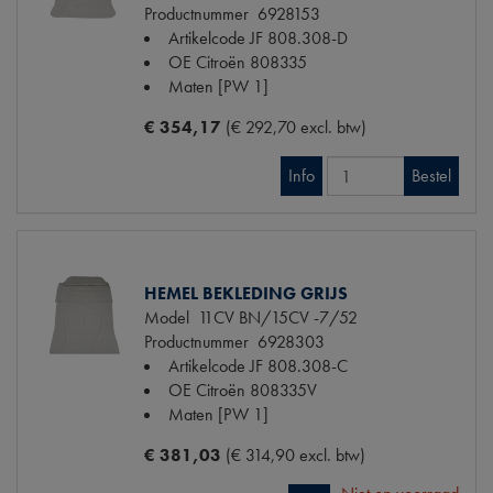
Productnummer
6928153
Artikelcode JF
808.308-D
OE Citroën
808335
Maten
[PW 1]
€ 354,17
(€ 292,70 excl. btw)
Info
Bestel
HEMEL BEKLEDING GRIJS
Model
11CV BN/15CV -7/52
Productnummer
6928303
Artikelcode JF
808.308-C
OE Citroën
808335V
Maten
[PW 1]
€ 381,03
(€ 314,90 excl. btw)