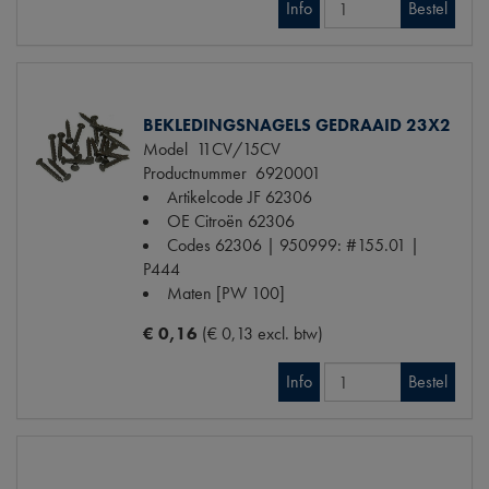
Info
Bestel
BEKLEDINGSNAGELS GEDRAAID 23X2
Model
11CV/15CV
Productnummer
6920001
Artikelcode JF
62306
OE Citroën
62306
Codes
62306 | 950999: #155.01 |
P444
Maten
[PW 100]
€ 0,16
(€ 0,13 excl. btw)
Info
Bestel