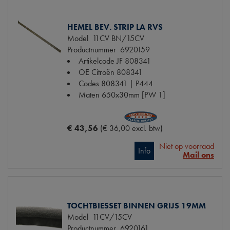
HEMEL BEV. STRIP LA RVS
Model
11CV BN/15CV
Productnummer
6920159
Artikelcode JF
808341
OE Citroën
808341
Codes
808341 | P444
Maten
650x30mm [PW 1]
€ 43,56
(€ 36,00 excl. btw)
Niet op voorraad
Info
Mail ons
TOCHTBIESSET BINNEN GRIJS 19MM
Model
11CV/15CV
Productnummer
6920161