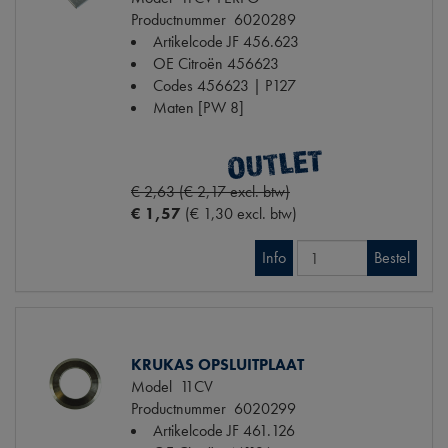
Productnummer
6020289
Artikelcode JF
456.623
OE Citroën
456623
Codes
456623 | P127
Maten
[PW 8]
€ 2,63 (€ 2,17 excl. btw)
€ 1,57
(€ 1,30 excl. btw)
Info
Bestel
KRUKAS OPSLUITPLAAT
Model
11CV
Productnummer
6020299
Artikelcode JF
461.126