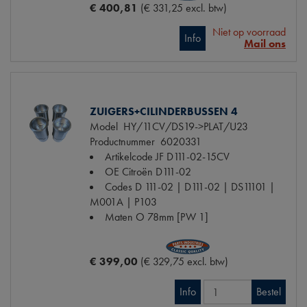
€ 400,81
(€ 331,25 excl. btw)
Niet op voorraad
Info
Mail ons
ZUIGERS+CILINDERBUSSEN 4
Model
HY/11CV/DS19->PLAT/U23
Productnummer
6020331
Artikelcode JF
D111-02-15CV
OE Citroën
D111-02
Codes
D 111-02 | D111-02 | DS11101 |
M001A | P103
Maten
O 78mm [PW 1]
€ 399,00
(€ 329,75 excl. btw)
Info
Bestel