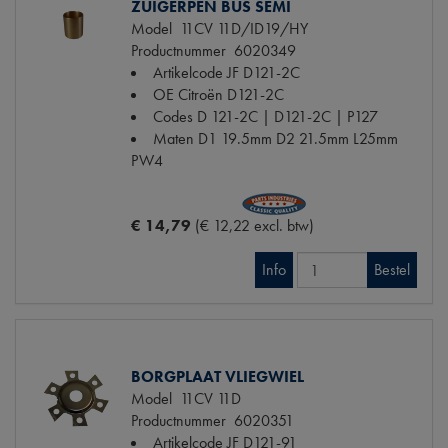
ZUIGERPEN BUS SEMI
Model
11CV 11D/ID19/HY
Productnummer
6020349
Artikelcode JF
D121-2C
OE Citroën
D121-2C
Codes
D 121-2C | D121-2C | P127
Maten
D1 19.5mm D2 21.5mm L25mm
PW4
€ 14,79
(€ 12,22 excl. btw)
Info
Bestel
BORGPLAAT VLIEGWIEL
Model
11CV 11D
Productnummer
6020351
Artikelcode JF
D121-91