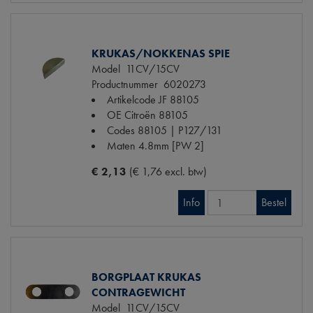
KRUKAS/NOKKENAS SPIE
Model
11CV/15CV
Productnummer
6020273
Artikelcode JF
88105
OE Citroën
88105
Codes
88105 | P127/131
Maten
4.8mm [PW 2]
€ 2,13
(€ 1,76 excl. btw)
Info
Bestel
BORGPLAAT KRUKAS
CONTRAGEWICHT
Model
11CV/15CV