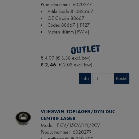
Productnummer
6020277
Artikelcode JF
088.667
OE Citroën
88667
Codes
88667 | P127
Maten
40mm [PW 4]
€ 4,09 (€ 3,38 excl. btw)
€ 2,46
(€ 2,03 excl. btw)
Info
Bestel
VLIEGWIEL TOPLAGER/DYN DUC.
CENTRIF.LAGER
Model
11CV/15CV/HY/2CV
Productnummer
6020279
Artikelcode JF
089.500