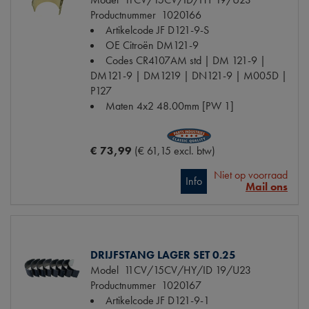
Productnummer
1020166
Artikelcode JF
D121-9-S
OE Citroën
DM121-9
Codes
CR4107AM std | DM 121-9 |
DM121-9 | DM1219 | DN121-9 | M005D |
P127
Maten
4x2 48.00mm [PW 1]
€ 73,99
(€ 61,15 excl. btw)
Niet op voorraad
Info
Mail ons
DRIJFSTANG LAGER SET 0.25
Model
11CV/15CV/HY/ID 19/U23
Productnummer
1020167
Artikelcode JF
D121-9-1