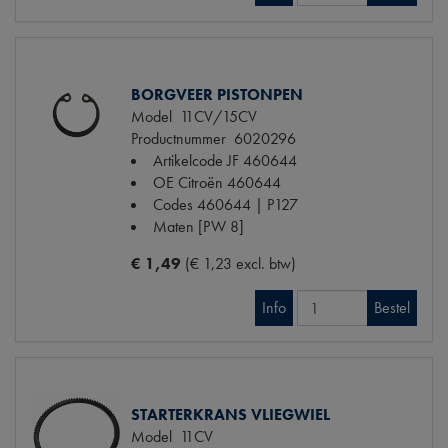
BORGVEER PISTONPEN
Model
11CV/15CV
Productnummer
6020296
Artikelcode JF
460644
OE Citroën
460644
Codes
460644 | P127
Maten
[PW 8]
€ 1,49
(€ 1,23 excl. btw)
Info
Bestel
STARTERKRANS VLIEGWIEL
Model
11CV