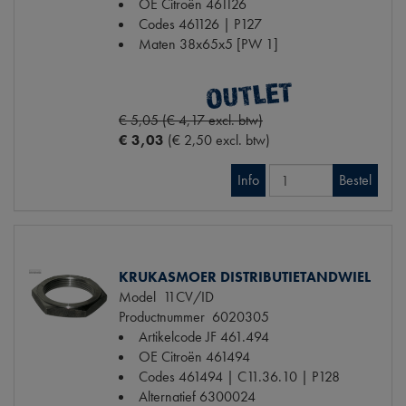
OE Citroën
461126
Codes
461126 | P127
Maten
38x65x5 [PW 1]
€ 5,05 (€ 4,17 excl. btw)
€ 3,03
(€ 2,50 excl. btw)
Info
Bestel
KRUKASMOER DISTRIBUTIETANDWIEL
Model
11CV/ID
Productnummer
6020305
Artikelcode JF
461.494
OE Citroën
461494
Codes
461494 | C11.36.10 | P128
Alternatief
6300024