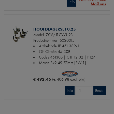
Info
Mail ons
HOOFDLAGERSET 0.25
Model
7CV/11CV/U23
Productnummer
6020315
Artikelcode JF
451.389-1
OE Citroën
45130B
Codes
45130B | C11.12.02 | P127
Maten
3x2 49.75mm [PW 1]
€ 492,45
(€ 406,98 excl. btw)
Info
Bestel