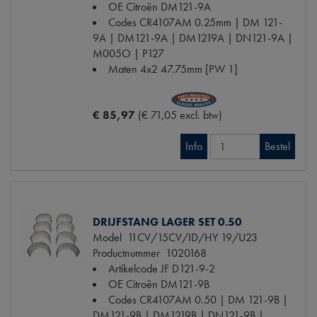
OE Citroën
DM121-9A
Codes
CR4107AM 0.25mm | DM 121-
9A | DM121-9A | DM1219A | DN121-9A |
M005O | P127
Maten
4x2 47.75mm [PW 1]
€ 85,97
(€ 71,05 excl. btw)
Info
Bestel
DRIJFSTANG LAGER SET 0.50
Model
11CV/15CV/ID/HY 19/U23
Productnummer
1020168
Artikelcode JF
D121-9-2
OE Citroën
DM121-9B
Codes
CR4107AM 0.50 | DM 121-9B |
DM121-9B | DM1219B | DN121-9B |