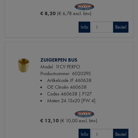
€ 8,20
(€ 6,78 excl. btw)
Info
Bestel
ZUIGERPEN BUS
Model
11CV PERFO
Productnummer
6020295
Artikelcode JF
460638
OE Citroën
460638
Codes
460638 | P127
Maten
24.15x20 [PW 4]
€ 12,10
(€ 10,00 excl. btw)
Info
Bestel