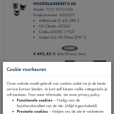
HOOFDLAGERSET 0.50
Model
7CV/11CV/U23
Productnummer
6020317
Artikelcode JF
451.389-2
OE Citroën
45130C
Codes
45130C | P127
Maten
3x2 49.50mm [PW 1]
€ 492,45
(€ 406,98 excl. btw)
Info
Bestel
Cookie voorkeuren
Onze website maakt gebruik van cookies zodat we je de beste
service kunnen bieden. Je kunt zelf kiezen welke categorieën je
HOOFDLAGERSET 0.75
wilt toestaan. Voor meer informatie, zie onze privacy policy.
Model
7CV/11CV/U23
Functionele cookies
– Nodig voor de
Productnummer
6020319
basisfunctionaliteit van de site. (Altijd ingeschakeld)
Artikelcode JF
451.389-3
Prestatie cookies
– Helpen ons de site te verbeteren