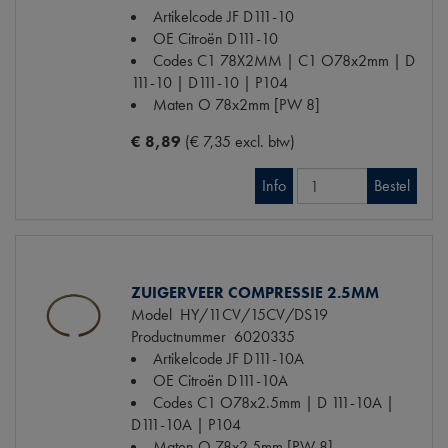
Artikelcode JF
D111-10
OE Citroën
D111-10
Codes
C1 78X2MM | C1 O78x2mm | D
111-10 | D111-10 | P104
Maten
O 78x2mm [PW 8]
€ 8,89
(€ 7,35 excl. btw)
Info
Bestel
ZUIGERVEER COMPRESSIE 2.5MM
Model
HY/11CV/15CV/DS19
Productnummer
6020335
Artikelcode JF
D111-10A
OE Citroën
D111-10A
Codes
C1 O78x2.5mm | D 111-10A |
D111-10A | P104
Maten
O 78x2.5mm [PW 8]