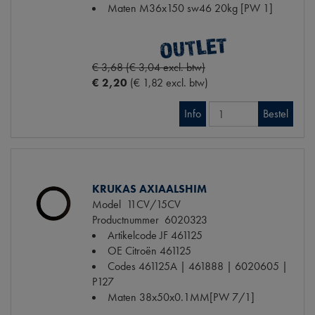
Maten
M36x150 sw46 20kg [PW 1]
€ 3,68 (€ 3,04 excl. btw)
€ 2,20
(€ 1,82 excl. btw)
Info
Bestel
KRUKAS AXIAALSHIM
Model
11CV/15CV
Productnummer
6020323
Artikelcode JF
461125
OE Citroën
461125
Codes
461125A | 461888 | 6020605 |
P127
Maten
38x50x0.1MM[PW 7/1]