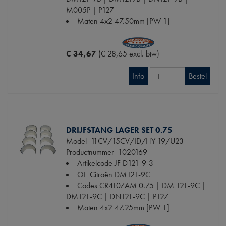
M005P | P127
Maten
4x2 47.50mm [PW 1]
€ 34,67
(€ 28,65 excl. btw)
Info
Bestel
DRIJFSTANG LAGER SET 0.75
Model
11CV/15CV/ID/HY 19/U23
Productnummer
1020169
Artikelcode JF
D121-9-3
OE Citroën
DM121-9C
Codes
CR4107AM 0.75 | DM 121-9C |
DM121-9C | DN121-9C | P127
Maten
4x2 47.25mm [PW 1]