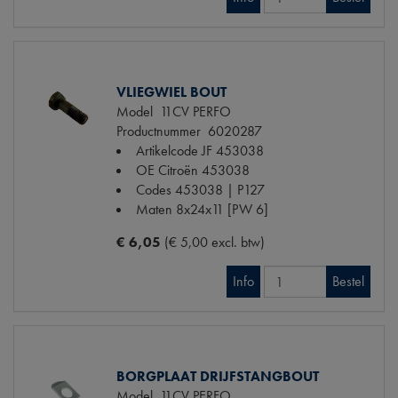
VLIEGWIEL BOUT
Model
11CV PERFO
Productnummer
6020287
Artikelcode JF
453038
OE Citroën
453038
Codes
453038 | P127
Maten
8x24x11 [PW 6]
€ 6,05
(€ 5,00 excl. btw)
Info
Bestel
BORGPLAAT DRIJFSTANGBOUT
Model
11CV PERFO