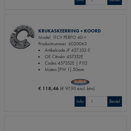
KRUKASKEERRING + KOORD
Model
11CV PERFO 40->
Productnummer
6020063
Artikelcode JF
457.352-E
OE Citroën
457352E
Codes
457352E | P112
Maten
[PW 1] 50mm
€ 118,46
(€ 97,90 excl. btw)
Info
Bestel