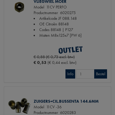
VLIEGWIEL MOER
Model
11CV PERFO
Productnummer
6020275
Artikelcode JF
088.148
OE Citroën
88148
Codes
88148 | P127
Maten
M8x125x7 [PW 6]
€ 0,88 (€ 0,73 excl. btw)
€ 0,53
(€ 0,44 excl. btw)
Info
Bestel
ZUIGERS+CIL.BUSSENTA 144.6MM
Model
11CV -36
Productnummer
6020283