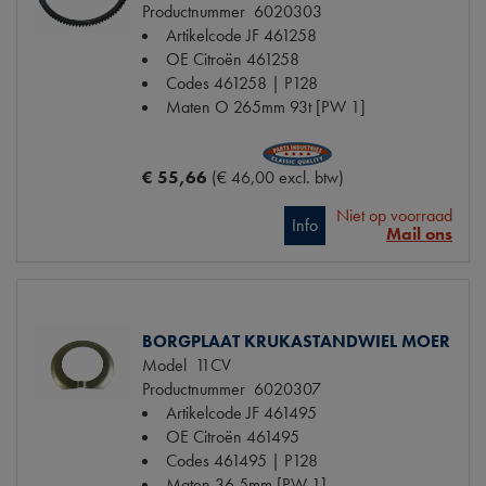
Productnummer
6020303
Artikelcode JF
461258
OE Citroën
461258
Codes
461258 | P128
Maten
O 265mm 93t [PW 1]
€ 55,66
(€ 46,00 excl. btw)
Niet op voorraad
Info
Mail ons
BORGPLAAT KRUKASTANDWIEL MOER
Model
11CV
Productnummer
6020307
Artikelcode JF
461495
OE Citroën
461495
Codes
461495 | P128
Maten
36.5mm [PW 1]