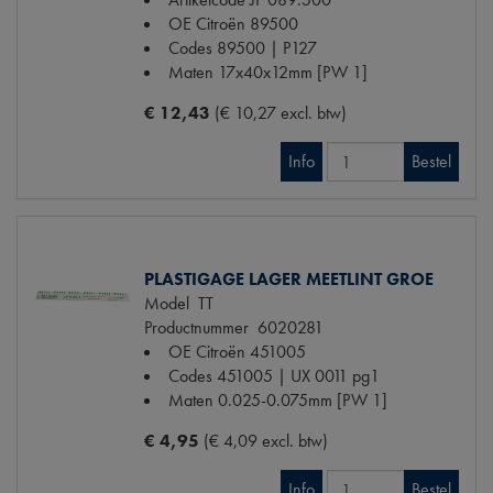
OE Citroën
89500
Codes
89500 | P127
Maten
17x40x12mm [PW 1]
€ 12,43
(€ 10,27 excl. btw)
Info
Bestel
PLASTIGAGE LAGER MEETLINT GROE
Model
TT
Productnummer
6020281
OE Citroën
451005
Codes
451005 | UX 0011 pg1
Maten
0.025-0.075mm [PW 1]
€ 4,95
(€ 4,09 excl. btw)
Info
Bestel