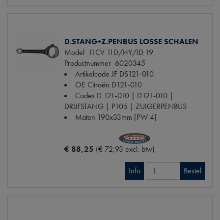
D.STANG+Z.PENBUS LOSSE SCHALEN
Model
11CV 11D/HY/ID 19
Productnummer
6020345
Artikelcode JF
DS121-010
OE Citroën
D121-010
Codes
D 121-010 | D121-010 |
DRIJFSTANG | P105 | ZUIGERPENBUS
Maten
190x33mm [PW 4]
€ 88,25
(€ 72,93 excl. btw)
Info
Bestel