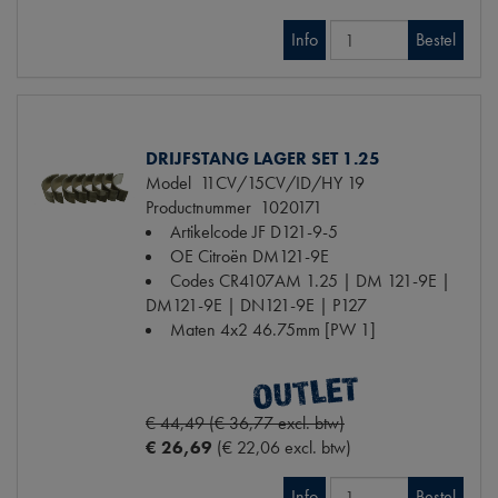
Info
Bestel
DRIJFSTANG LAGER SET 1.25
Model
11CV/15CV/ID/HY 19
Productnummer
1020171
Artikelcode JF
D121-9-5
OE Citroën
DM121-9E
Codes
CR4107AM 1.25 | DM 121-9E |
DM121-9E | DN121-9E | P127
Maten
4x2 46.75mm [PW 1]
€ 44,49 (€ 36,77 excl. btw)
€ 26,69
(€ 22,06 excl. btw)
Info
Bestel