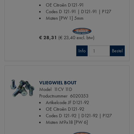
OE Citroën
D121-91
Codes
D 121-91 | D121-91 | P127
Maten
[PW 1] 5mm
€ 28,31
(€ 23,40 excl. btw)
Info
Bestel
VLIEGWIEL BOUT
Model
11CV 11D
Productnummer
6020353
Artikelcode JF
D121-92
OE Citroën
D121-92
Codes
D 121-92 | D121-92 | P127
Maten
M9x18 [PW 6]