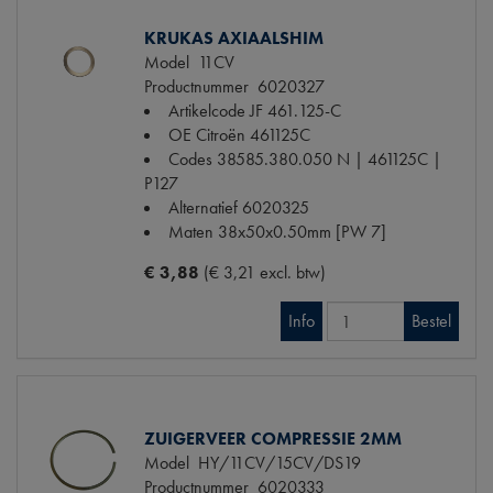
KRUKAS AXIAALSHIM
Model
11CV
Productnummer
6020327
Artikelcode JF
461.125-C
OE Citroën
461125C
Codes
38585.380.050 N | 461125C |
P127
Alternatief
6020325
Maten
38x50x0.50mm [PW 7]
€ 3,88
(€ 3,21 excl. btw)
Info
Bestel
ZUIGERVEER COMPRESSIE 2MM
Model
HY/11CV/15CV/DS19
Productnummer
6020333