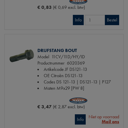
€ 0,83
(€ 0,69 excl. btw)
Info
Bestel
DRIJFSTANG BOUT
Model
11CV/11D/HY/ID
Productnummer
6020369
Artikelcode JF
DS121-13
OE Citroën
DS121-13
Codes
DS 121-13 | DS121-13 | P127
Maten
M9x29 [PW 8]
€ 3,47
(€ 2,87 excl. btw)
Niet op voorraad
Info
Mail ons