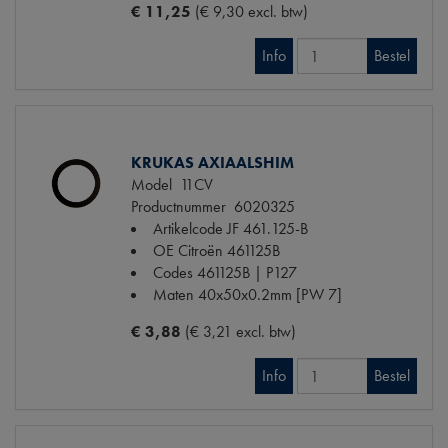
€ 11,25
(€ 9,30 excl. btw)
Info
Bestel
KRUKAS AXIAALSHIM
Model
11CV
Productnummer
6020325
Artikelcode JF
461.125-B
OE Citroën
461125B
Codes
461125B | P127
Maten
40x50x0.2mm [PW 7]
€ 3,88
(€ 3,21 excl. btw)
Info
Bestel