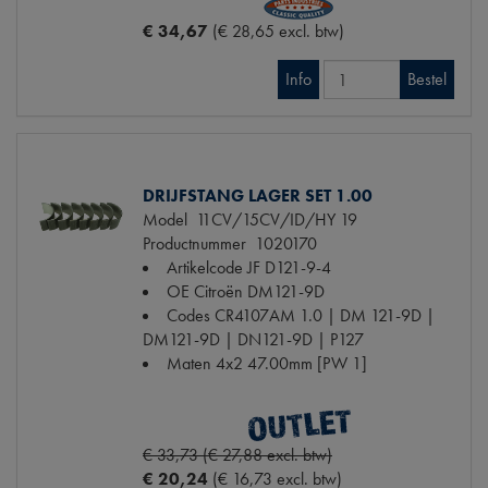
€ 34,67
(€ 28,65 excl. btw)
Info
Bestel
DRIJFSTANG LAGER SET 1.00
Model
11CV/15CV/ID/HY 19
Productnummer
1020170
Artikelcode JF
D121-9-4
OE Citroën
DM121-9D
Codes
CR4107AM 1.0 | DM 121-9D |
DM121-9D | DN121-9D | P127
Maten
4x2 47.00mm [PW 1]
€ 33,73 (€ 27,88 excl. btw)
€ 20,24
(€ 16,73 excl. btw)