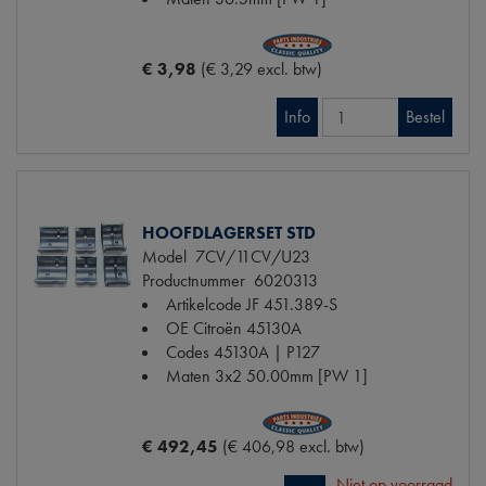
€ 3,98
(€ 3,29 excl. btw)
Info
Bestel
HOOFDLAGERSET STD
Model
7CV/11CV/U23
Productnummer
6020313
Artikelcode JF
451.389-S
OE Citroën
45130A
Codes
45130A | P127
Maten
3x2 50.00mm [PW 1]
€ 492,45
(€ 406,98 excl. btw)
Niet op voorraad