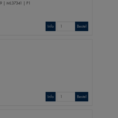
 | ML37341 | P1
Info
Bestel
Info
Bestel