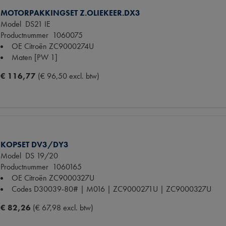
MOTORPAKKINGSET Z.OLIEKEER.DX3
Model
DS21 IE
Productnummer
1060075
OE Citroën
ZC9000274U
Maten
[PW 1]
€ 116,77
(€ 96,50 excl. btw)
KOPSET DV3/DY3
Model
DS 19/20
Productnummer
1060165
OE Citroën
ZC9000327U
Codes
D30039-80# | M016 | ZC9000271U | ZC9000327U
€ 82,26
(€ 67,98 excl. btw)