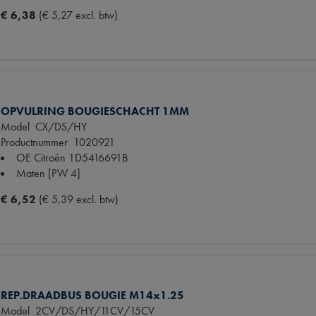
€ 6,38
(€ 5,27 excl. btw)
OPVULRING BOUGIESCHACHT 1MM
Model
CX/DS/HY
Productnummer
1020921
OE Citroën
1D5416691B
Maten
[PW 4]
€ 6,52
(€ 5,39 excl. btw)
REP.DRAADBUS BOUGIE M14x1.25
Model
2CV/DS/HY/11CV/15CV