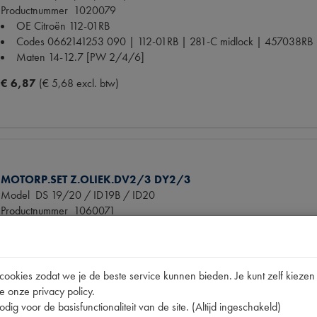
Productnummer
1020079
OE Citroën
112-01RB
Codes
0662141253 090 | 112-01RB | 281-C midlock | 457038RB
Maten
14-12.7 [PW 2/4/6]
€ 6,87
(€ 5,68 excl. btw)
MOTORP.SET Z.OLIEK.DV2/3 DY2/3
Model
DS 19/20 / ID19B / ID20
Productnummer
1060071
OE Citroën
ZC9000252
Codes
A30039# | ML35118 | P1 | ZC9000252U | ZC9000271U
Maten
[PW 1]
okies zodat we je de beste service kunnen bieden. Je kunt zelf kiezen 
€ 111,15
(€ 91,86 excl. btw)
e onze privacy policy.
dig voor de basisfunctionaliteit van de site. (Altijd ingeschakeld)