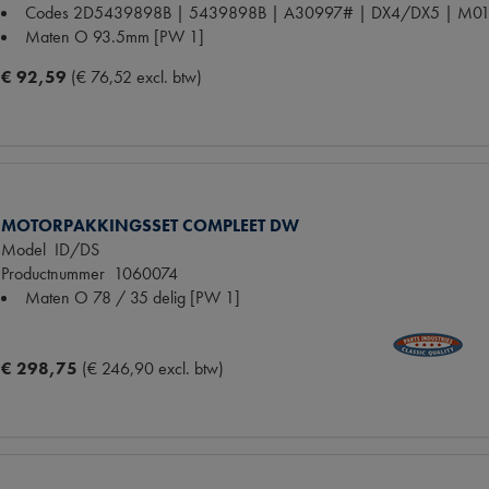
Codes
2D5439898B | 5439898B | A30997# | DX4/DX5 | M019
Maten
O 93.5mm [PW 1]
€ 92,59
(€ 76,52 excl. btw)
MOTORPAKKINGSSET COMPLEET DW
Model
ID/DS
Productnummer
1060074
Maten
O 78 / 35 delig [PW 1]
€ 298,75
(€ 246,90 excl. btw)