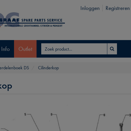
Inloggen
Registreren
 Info
Outlet
rdelenboek DS
Cilinderkop
kop