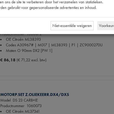
n ons de site te verbeteren door het verzamelen van statistieken.
den gebruikt voor gepersonaliseerde advertenties en inhoud.
MOTORP.SET Z.OLIEKEERR. DX/DX2
Niet-essentiële weigeren
Voorkeur
Model
DS 21 / ID 21 / D SUPER 5
Productnummer
1060072
OE Citroën
ML38393
Codes
A30967# | M017 | ML38393 | P1 | ZC9000270U
Maten
O 90mm DX2 [PW 1]
€ 86,18
(€ 71,22 excl. btw)
MOTORP.SET Z.OLIEKEERR.DX4/DX5
Model
DS 23 CARB+IE
Productnummer
1060073
OE Citroën
ML37341