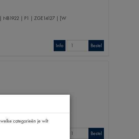
 | NB1922 | P1 | ZGE14127 | [W
Info
Bestel
 | ZX9000252U
welke categorieën je wilt
Info
Bestel