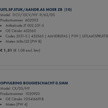
UITL.SP.STUK/AANDR.AS MOER ZB (10)
Model
11CV/15CV/HY -9/63/DS
Productnummer
6020113
Artikelcode JF
002.551-S
OE Citroën
452565
Codes
2551-S | 452565 | AANDRIJFAS | P119 | UITLAATSPRUIT
Maten
M8x125 [PW 8]
€ 1,31
(€ 1,08 excl. btw)
OPVULRING BOUGIESCHACHT 0.5MM
Model
CX/DS/HY
Productnummer
1020920
OE Citroën
1D5416691B
Maten
[PW 4]