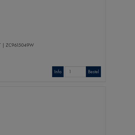
ST | ZC9615049W
Info
Bestel