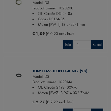
Model
DS
Productnummer
1020200
OE Citroën
DS124-85
Codes
DS124-85
Maten
[PW 1] 18.5x25x1 mm
€ 1,09
(€ 0,90 excl. btw)
Info
Bestel
TUIMELASSTEUN O-RING (28)
Model
DS
Productnummer
1020144
OE Citroën
24934009M
Maten
[PW7] 8.9X14.3X2.7MM
€ 2,77
(€ 2,29 excl. btw)