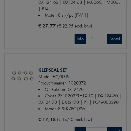
DX 124-63 | DX124-63 | M006C | M006c
| P14
Maten
8 stk/pc [PW 1]
€ 27,77
(€ 22,95 excl. btw)
Info
Bestel
KLEPSEAL SET
Model
HY/ID19
Productnummer
1020372
OE Citroën
DX12470
Codes
2X1020371=1X 10 | DX 124-70 |
DX124-70 | DX12470 | P1 | PC49000290
Maten
8 STK/PC [PW 1]
€ 17,18
(€ 14,20 excl. btw)