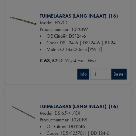
TUIMELAARAS (LANG INLAAT) (16)
Model
HY/ID
Productnummer
1020197
OE Citroën
DS124-6
Codes
DS 124-6 | DS124-6 | P1124
Maten
O 18x420mm [PW 1]
€ 63,57
(€ 52,54 excl. btw)
Info
Bestel
TUIMELAARAS (LANG INLAAT) (16)
Model
DS 65-> /CX
Productnummer
1020191
OE Citroën
DD1246
Codes
1D5412570H | DD 124-6 |