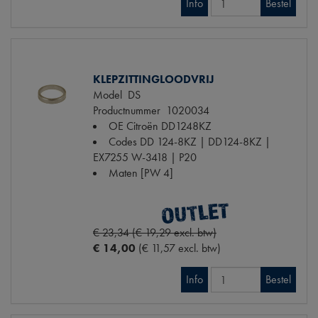
Info
Bestel
KLEPZITTINGLOODVRIJ
Model
DS
Productnummer
1020034
OE Citroën
DD1248KZ
Codes
DD 124-8KZ | DD124-8KZ |
EX7255 W-3418 | P20
Maten
[PW 4]
€ 23,34 (€ 19,29 excl. btw)
€ 14,00
(€ 11,57 excl. btw)
Info
Bestel