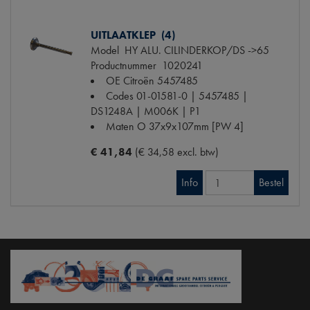
UITLAATKLEP (4)
Model
HY ALU. CILINDERKOP/DS ->65
Productnummer
1020241
OE Citroën
5457485
Codes
01-01581-0 | 5457485 |
DS1248A | M006K | P1
Maten
O 37x9x107mm [PW 4]
€ 41,84
(€ 34,58 excl. btw)
Info
Bestel