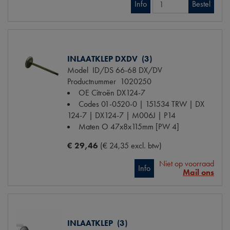
Info
Bestel
INLAATKLEP DXDV (3)
Model
ID/DS 66-68 DX/DV
Productnummer
1020250
OE Citroën
DX124-7
Codes
01-0520-0 | 151534 TRW | DX
124-7 | DX124-7 | M006J | P14
Maten
O 47x8x115mm [PW 4]
€ 29,46
(€ 24,35 excl. btw)
Niet op voorraad
Info
Mail ons
INLAATKLEP (3)