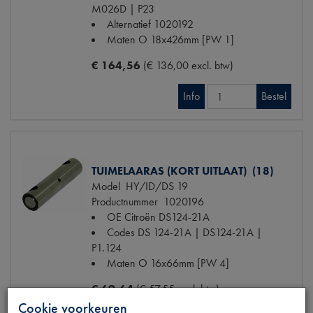
M026D | P23
Alternatief
1020192
Maten
O 18x426mm [PW 1]
€ 164,56
(€ 136,00 excl. btw)
Info
Bestel
TUIMELAARAS (KORT UITLAAT) (18)
Model
HY/ID/DS 19
Productnummer
1020196
OE Citroën
DS124-21A
Codes
DS 124-21A | DS124-21A |
P1.124
Maten
O 16x66mm [PW 4]
€ 69,64
(€ 57,55 excl. btw)
Cookie voorkeuren