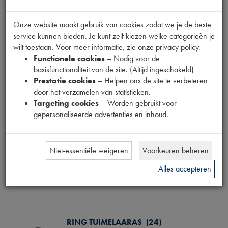
Info
Bestel
Onze website maakt gebruik van cookies zodat we je de beste
service kunnen bieden. Je kunt zelf kiezen welke categorieën je
wilt toestaan. Voor meer informatie, zie onze privacy policy.
Functionele cookies
– Nodig voor de
TUIMELAARAS (KORT UITLAAT) (18)
basisfunctionaliteit van de site. (Altijd ingeschakeld)
Model
DS 65-> /CX
Prestatie cookies
– Helpen ons de site te verbeteren
Productnummer
1020190
door het verzamelen van statistieken.
OE Citroën
N12421
Targeting cookies
– Worden gebruikt voor
Codes
1020190 | 1D5412013D |
gepersonaliseerde advertenties en inhoud.
M026C | N 124-21 | P23
Maten
O 18x66mm [PW 4]
€ 47,18
(€ 38,99 excl. btw)
Niet-essentiële weigeren
Voorkeuren beheren
Info
Bestel
Alles accepteren
RING TUIMELAARAS (24)