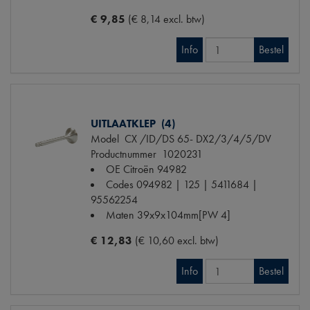
€ 9,85
(€ 8,14 excl. btw)
Info
Bestel
UITLAATKLEP (4)
Model
CX /ID/DS 65- DX2/3/4/5/DV
Productnummer
1020231
OE Citroën
94982
Codes
094982 | 125 | 5411684 |
95562254
Maten
39x9x104mm[PW 4]
€ 12,83
(€ 10,60 excl. btw)
Info
Bestel