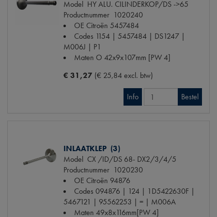
Model
HY ALU. CILINDERKOP/DS ->65
Productnummer
1020240
OE Citroën
5457484
Codes
1154 | 5457484 | DS1247 |
M006J | P1
Maten
O 42x9x107mm [PW 4]
€ 31,27
(€ 25,84 excl. btw)
Info
Bestel
INLAATKLEP (3)
Model
CX /ID/DS 68- DX2/3/4/5
Productnummer
1020230
OE Citroën
94876
Codes
094876 | 124 | 1D5422630F |
5467121 | 95562253 | = | M006A
Maten
49x8x116mm[PW 4]