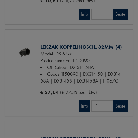
€ 10,61
(€ 8,77 excl. btw)
Info
Bestel
LEKZAK KOPPELINGSCIL. 32MM (4)
Model
DS 65->
Productnummer
1150090
OE Citroën
DX 314-58A
Codes
1150090 | DX314-58 | DX314-
58A | DX31458 | DX31458A | H067G
€ 27,04
(€ 22,35 excl. btw)
Info
Bestel