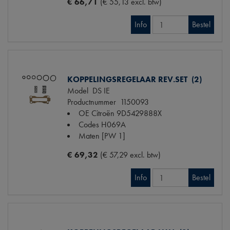
€ 66,71
(€ 55,13 excl. btw)
Info
Bestel
KOPPELINGSREGELAAR REV.SET (2)
Model
DS IE
Productnummer
1150093
OE Citroën
9D5429888X
Codes
H069A
Maten
[PW 1]
€ 69,32
(€ 57,29 excl. btw)
Info
Bestel