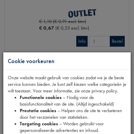
€ 1,10 (€ 0,91 excl. btw)
€ 0,67
(€ 0,55 excl. btw)
Info
Bestel
Cookie voorkeuren
O-RING KOPPELINGSCYLINDER
Onze website maakt gebruik van cookies zodat we je de beste
Model
DS/SM
service kunnen bieden. Je kunt zelf kiezen welke categorieën je
Productnummer
1150106
wilt toestaan. Voor meer informatie, zie onze privacy policy.
OE Citroën
5037S
Functionele cookies
– Nodig voor de
Maten
[PW 1] 18.4X2.7MM
basisfunctionaliteit van de site. (Altijd ingeschakeld)
Prestatie cookies
– Helpen ons de site te verbeteren
€ 11,22
(€ 9,27 excl. btw)
door het verzamelen van statistieken.
Targeting cookies
– Worden gebruikt voor
Info
Bestel
gepersonaliseerde advertenties en inhoud.