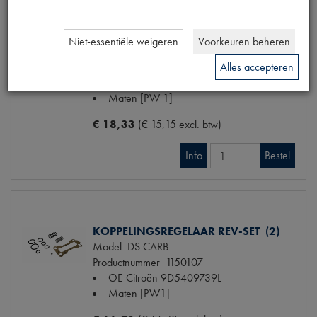
Niet-essentiële weigeren
Voorkeuren beheren
REV.SET KOP.VERGENDELING
Alles accepteren
Model
DS
Productnummer
1150105
Maten
[PW 1]
€ 18,33
(€ 15,15 excl. btw)
Info
Bestel
KOPPELINGSREGELAAR REV-SET (2)
Model
DS CARB
Productnummer
1150107
OE Citroën
9D5409739L
Maten
[PW1]