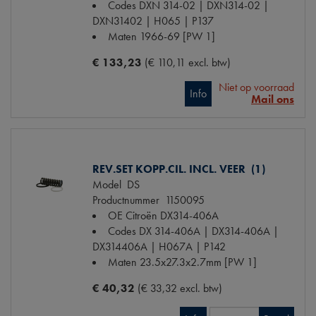
Codes
DXN 314-02 | DXN314-02 |
DXN31402 | H065 | P137
Maten
1966-69 [PW 1]
€ 133,23
(€ 110,11 excl. btw)
Niet op voorraad
Info
Mail ons
REV.SET KOPP.CIL. INCL. VEER (1)
Model
DS
Productnummer
1150095
OE Citroën
DX314-406A
Codes
DX 314-406A | DX314-406A |
DX314406A | H067A | P142
Maten
23.5x27.3x2.7mm [PW 1]
€ 40,32
(€ 33,32 excl. btw)