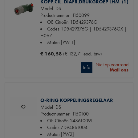
KOPP.CIL. DIAFR.DRUKGROEP LHM (1)
Model
DS
Productnummer
1150099
OE Citroën
1D5429376G
Codes
1D5429376G | 1D5429376GX |
H067
Maten
[PW 1]
€ 160,58
(€ 132,71 excl. btw)
Niet op voorraad
Info
Mail ons
O-RING KOPPELINGSREGELAAR
Model
DS
Productnummer
1150100
OE Citroën
24861009J
Codes
ZD94861004
Maten
[PW2]