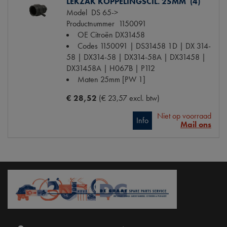
LEKZAK KOPPELINGSCIL. 25MM (4)
Model
DS 65->
Productnummer
1150091
OE Citroën
DX31458
Codes
1150091 | DS31458 1D | DX 314-
58 | DX314-58 | DX314-58A | DX31458 |
DX31458A | H067B | P112
Maten
25mm [PW 1]
€ 28,52
(€ 23,57 excl. btw)
Niet op voorraad
Info
Mail ons