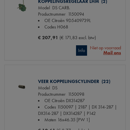
KOPPELINGSREGELAAR LHM (2)
Model
DS CARB.
Productnummer
1150094
OE Citroën
9D5409739L
Codes
H068
€ 207,91
(€ 171,83 excl. btw)
Niet op voorraad
Info
Mail ons
VEER KOPPELINGSCYLINDER (22)
Model
DS
Productnummer
1150098
OE Citroën
DX314287
Codes
1150097 | 2187 | DX 314-287 |
DX314-287 | DX314287 | P142
Maten
16x46.35 [PW 1]