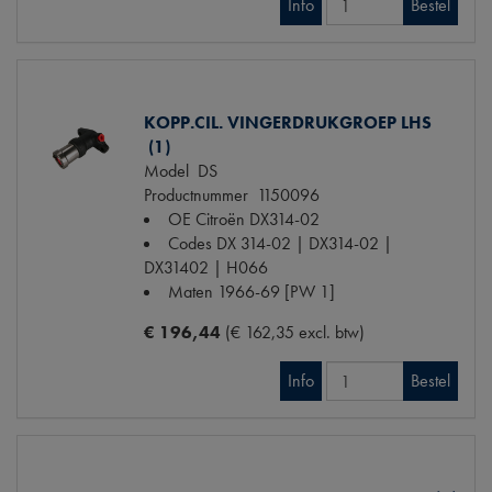
Info
Bestel
KOPP.CIL. VINGERDRUKGROEP LHS
(1)
Model
DS
Productnummer
1150096
OE Citroën
DX314-02
Codes
DX 314-02 | DX314-02 |
DX31402 | H066
Maten
1966-69 [PW 1]
€ 196,44
(€ 162,35 excl. btw)
Info
Bestel