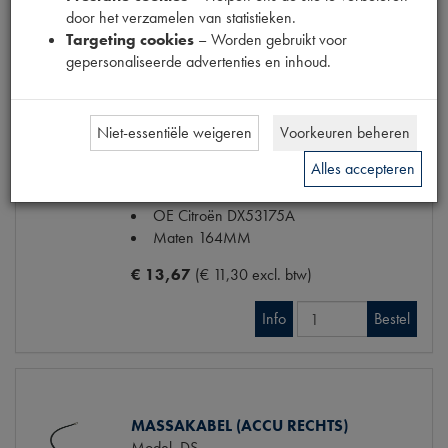
door het verzamelen van statistieken.
Targeting cookies
– Worden gebruikt voor
Info
Bestel
gepersonaliseerde advertenties en inhoud.
Niet-essentiële weigeren
Voorkeuren beheren
ACCU BEVESTIGING PEN KORT
Alles accepteren
Model
DS
Productnummer
1740501
OE Citroën
DX53175A
Maten
164MM
€ 13,67
(€ 11,30 excl. btw)
Info
Bestel
MASSAKABEL (ACCU RECHTS)
Model
DS