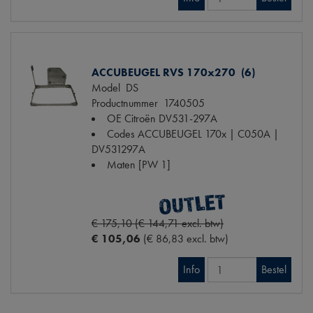
ACCUBEUGEL RVS 170x270 (6)
Model
DS
Productnummer
1740505
OE Citroën
DV531-297A
Codes
ACCUBEUGEL 170x | C050A |
DV531297A
Maten
[PW 1]
€ 175,10 (€ 144,71 excl. btw)
€ 105,06
(€ 86,83 excl. btw)
Info
Bestel