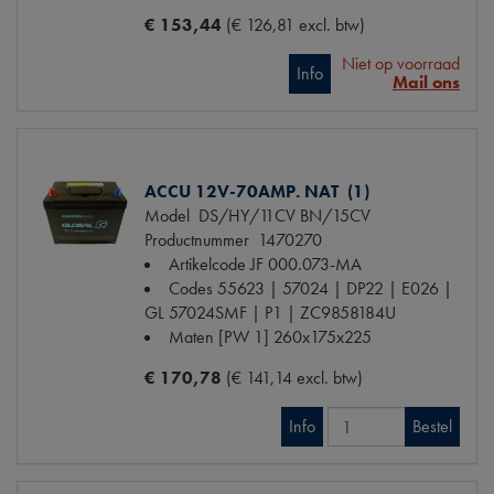
€ 153,44
(€ 126,81 excl. btw)
Niet op voorraad
Info
Mail ons
ACCU 12V-70AMP. NAT (1)
Model
DS/HY/11CV BN/15CV
Productnummer
1470270
Artikelcode JF
000.073-MA
Codes
55623 | 57024 | DP22 | E026 |
GL 57024SMF | P1 | ZC9858184U
Maten
[PW 1] 260x175x225
€ 170,78
(€ 141,14 excl. btw)
Info
Bestel