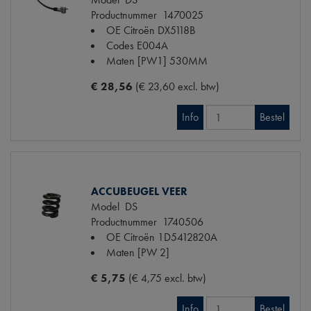
Productnummer
1470025
OE Citroën
DX5118B
Codes
E004A
Maten
[PW1] 530MM
€ 28,56
(€ 23,60 excl. btw)
Info
Bestel
ACCUBEUGEL VEER
Model
DS
Productnummer
1740506
OE Citroën
1D5412820A
Maten
[PW 2]
€ 5,75
(€ 4,75 excl. btw)
Info
Bestel