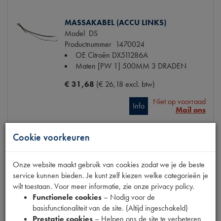
MASSAKABEL (ACCU LINKS)
Model
DS
Productnummer
1470024
OE Citroën
DX511286A
Maten
[PW 1] 500MM 3 DRADEN
€ 31,68
(€ 26,18 excl. btw)
Niet op voorraad
Info
Mail ons
Cookie voorkeuren
ACCU BEVESTIGING PEN LANG
Onze website maakt gebruik van cookies zodat we je de beste
Model
DS
service kunnen bieden. Je kunt zelf kiezen welke categorieën je
Productnummer
1740502
wilt toestaan. Voor meer informatie, zie onze privacy policy.
OE Citroën
DX53175
Functionele cookies
– Nodig voor de
Maten
205MM
basisfunctionaliteit van de site. (Altijd ingeschakeld)
Prestatie cookies
– Helpen ons de site te verbeteren
€ 11,11
(€ 9,18 excl. btw)