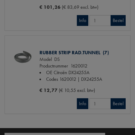
€ 101,26
(€ 83,69 excl. btw)
Info
Bestel
RUBBER STRIP RAD.TUNNEL (7)
Model
DS
Productnummer
1620012
OE Citroën
DX24255A
Codes
1620012 | DX24255A
€ 12,77
(€ 10,55 excl. btw)
Info
Bestel