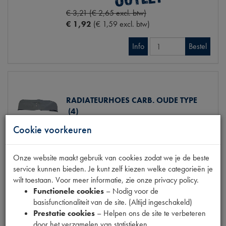
€ 3,21 (€ 2,65 excl. btw)
€ 1,92
(€ 1,59 excl. btw)
Info
Bestel
RADIATEURHOES CARB. OUDE TYPE
(4)
Model
DS
Cookie voorkeuren
Productnummer
1620013
OE Citroën
DX24249B
Codes
1620013 | DX24249A |
Onze website maakt gebruik van cookies zodat we je de beste
DX24249B
service kunnen bieden. Je kunt zelf kiezen welke categorieën je
wilt toestaan. Voor meer informatie, zie onze privacy policy.
€ 84,94
(€ 70,20 excl. btw)
Functionele cookies
– Nodig voor de
basisfunctionaliteit van de site. (Altijd ingeschakeld)
Info
Bestel
Prestatie cookies
– Helpen ons de site te verbeteren
door het verzamelen van statistieken.