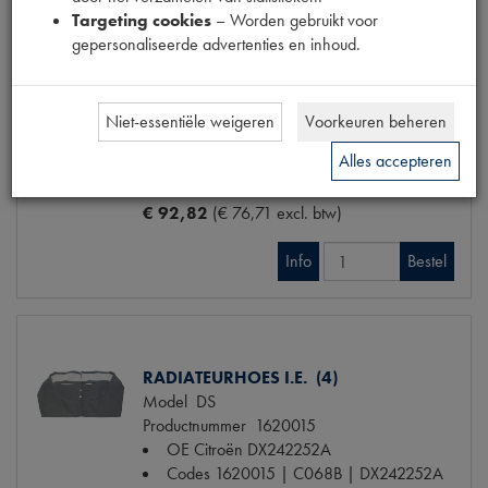
Targeting cookies
– Worden gebruikt voor
gepersonaliseerde advertenties en inhoud.
RADIATEURHOES CARB. NWE TYPE (4)
Model
DS
Niet-essentiële weigeren
Voorkeuren beheren
Productnummer
1620014
OE Citroën
DX242277A
Alles accepteren
Codes
1620014 | C068C | DX242277A
€ 92,82
(€ 76,71 excl. btw)
Info
Bestel
RADIATEURHOES I.E. (4)
Model
DS
Productnummer
1620015
OE Citroën
DX242252A
Codes
1620015 | C068B | DX242252A