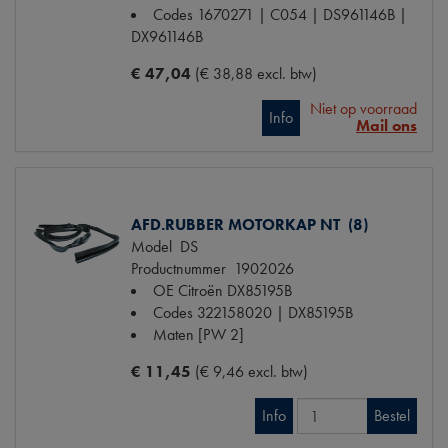
Codes
1670271 | C054 | DS961146B |
DX961146B
€ 47,04
(€ 38,88 excl. btw)
Niet op voorraad
Info
Mail ons
AFD.RUBBER MOTORKAP NT (8)
Model
DS
Productnummer
1902026
OE Citroën
DX85195B
Codes
322158020 | DX85195B
Maten
[PW 2]
€ 11,45
(€ 9,46 excl. btw)
Info
Bestel