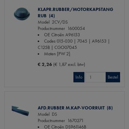
KLAPR.RUBBER/MOTORKAPSTANG
RUB (4)
Model
2CV/DS
Productnummer
1600054
OE Citroën
A96153
Codes
015-030 | 7045 | A96153 |
C125B | CGO07045
Maten
[PW 2]
€ 2,26
(€ 1,87 excl. btw)
Info
Bestel
AFD.RUBBER M.KAP-VOORRUIT (8)
Model
DS
Productnummer
1670271
OE Citroën
DS961146B