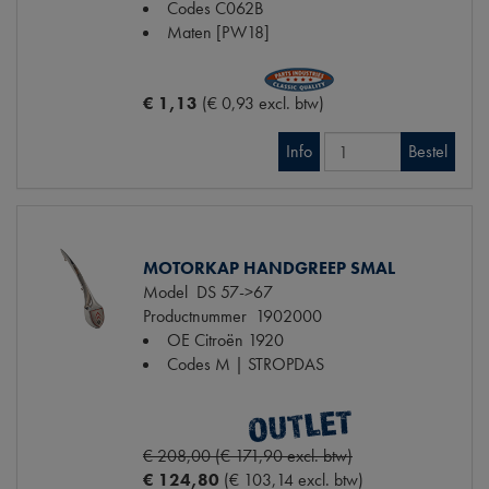
Codes
C062B
Maten
[PW18]
€ 1,13
(€ 0,93 excl. btw)
Info
Bestel
MOTORKAP HANDGREEP SMAL
Model
DS 57->67
Productnummer
1902000
OE Citroën
1920
Codes
M | STROPDAS
€ 208,00 (€ 171,90 excl. btw)
€ 124,80
(€ 103,14 excl. btw)