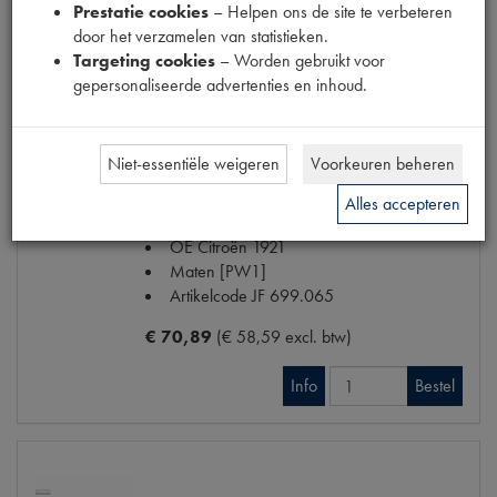
€ 427,21
(€ 353,07 excl. btw)
Prestatie cookies
– Helpen ons de site te verbeteren
door het verzamelen van statistieken.
Info
Bestel
Targeting cookies
– Worden gebruikt voor
gepersonaliseerde advertenties en inhoud.
Niet-essentiële weigeren
Voorkeuren beheren
MOTORKAP HANDGREEP BREED
Model
DS 67->75
Alles accepteren
Productnummer
1901998
OE Citroën
1921
Maten
[PW1]
Artikelcode JF
699.065
€ 70,89
(€ 58,59 excl. btw)
Info
Bestel