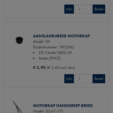
Info
Bestel
AANSLAGRUBBER MOTORKAP
Model
DS
Productnummer
1902042
OE Citroën
D852-69
Maten
[PW2]
€ 2,90
(€ 2,40 excl. btw)
Info
Bestel
MOTORKAP HANDGREEP BREED
Model
DS 67->75