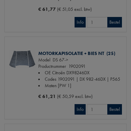
€ 61,77
(€ 51,05 excl. btw)
Info
Bestel
MOTORKAPISOLATIE + BIES NT (25)
Model
DS 67->
Productnummer
1902091
OE Citroën
DX98246DX
Codes
1902091 | DX 982-46DX | P565
Maten
[PW 1]
€ 61,21
(€ 50,59 excl. btw)
Info
Bestel