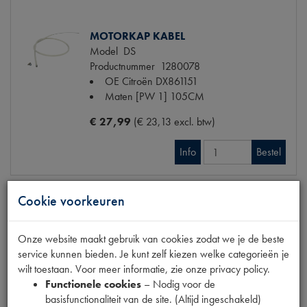
MOTORKAP KABEL
Model
DS
Productnummer
1280078
OE Citroën
DX861151
Maten
[PW 1] 105CM
€ 27,99
(€ 23,13 excl. btw)
Info
Bestel
Cookie voorkeuren
PARAVAN
Onze website maakt gebruik van cookies zodat we je de beste
Model
DS
service kunnen bieden. Je kunt zelf kiezen welke categorieën je
Productnummer
1740648
wilt toestaan. Voor meer informatie, zie onze privacy policy.
OE Citroën
DS822-3
Functionele cookies
– Nodig voor de
Maten
[PW1]
basisfunctionaliteit van de site. (Altijd ingeschakeld)