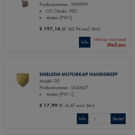
Productnummer
1901999
OE Citroën
1921
Maten
[PW1]
€ 197,16
(€ 162,94 excl. btw)
Niet op voorraad
Info
Mail ons
EMBLEEM MOTORKAP HANDGREEP
Model
DS
Productnummer
1540627
Maten
[PW 1]
€ 17,99
(€ 14,87 excl. btw)
Info
Bestel