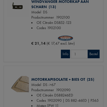
WINDVANGER MOTORKAP AAN
SCHARN (13)
Model
DS
Productnummer
1902100
OE Citroën
DS852-123
Codes
1902100
€ 21,14
(€ 17,47 excl. btw)
Info
Bestel
MOTORKAPISOLATIE + BIES OT (25)
Model
DS ->67
Productnummer
1902090
OE Citroën
DS88246ED
Codes
1902090 | DS 882-46ED | P565
Maten
[PW 1]