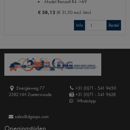
Model Renault
R4 ->69
€ 38,12
(€ 31,50 excl. btw)
Info
Bestel
Energieweg 77
+31 (0)71 - 541 9450
2382 NH Zoeterwoude
+31 (0)71 - 541 9628
WhatsApp
sales@dgasps.com
Openingstijden