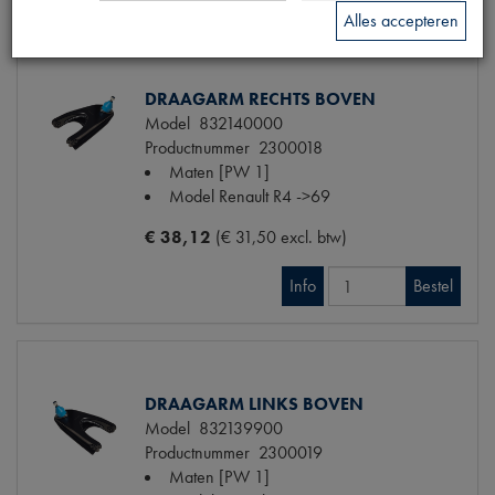
Alles accepteren
DRAAGARM RECHTS BOVEN
Model
832140000
Productnummer
2300018
Maten
[PW 1]
Model Renault
R4 ->69
€ 38,12
(€ 31,50 excl. btw)
Info
Bestel
DRAAGARM LINKS BOVEN
Model
832139900
Productnummer
2300019
Maten
[PW 1]