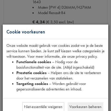
1643
Maten
[PW 4] D26MM/H27MM
Model Renault
R4
€ 4,24
(€ 3,50 excl. btw)
Niet op voorraad
Cookie voorkeuren
Info
Mail ons
Onze website maakt gebruik van cookies zodat we je de beste
service kunnen bieden. Je kunt zelf kiezen welke categorieën je
wilt toestaan. Voor meer informatie, zie onze privacy policy.
DRAAGARM RUBBER L/R ONDER
Functionele cookies
– Nodig voor de
Model
7701348454
basisfunctionaliteit van de site. (Altijd ingeschakeld)
Productnummer
2300025
Prestatie cookies
– Helpen ons de site te verbeteren
Codes
0854588500 | 0855842600
door het verzamelen van statistieken.
Maten
[PW2] D14X27MM - L40X45MM
Targeting cookies
– Worden gebruikt voor
Model Renault
R4
gepersonaliseerde advertenties en inhoud.
€ 7,27
(€ 6,01 excl. btw)
Niet-essentiële weigeren
Voorkeuren beheren
Info
Bestel