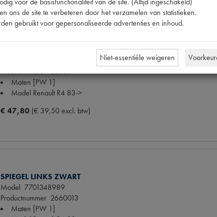
dig voor de basisfunctionaliteit van de site. (Altijd ingeschakeld)
n ons de site te verbeteren door het verzamelen van statistieken.
den gebruikt voor gepersonaliseerde advertenties en inhoud.
SPIEGEL RECHTS ZWART
Niet-essentiële weigeren
Voorkeur
Model
7701365499
Productnummer
2660014
Maten
[PW 1]
Model Renault
R4 83->
€ 47,80
(€ 39,50 excl. btw)
SPIEGEL LINKS ZWART
Model
7701348989
Productnummer
2660013
Maten
[PW 1]