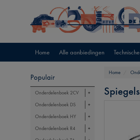
Home
Alle aanbiedingen
Technische
Home
Onde
Populair
Spiegels
Onderdelenboek 2CV
Onderdelenboek DS
Onderdelenboek HY
Onderdelenboek R4