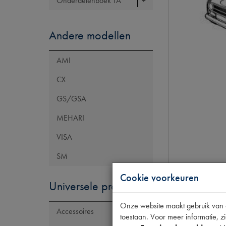
Onderdelenboek TA
Andere modellen
AMI
CX
GS/GSA
MEHARI
VISA
SM
Cookie voorkeuren
Universele producten
Onze website maakt gebruik van co
Accessoires
toestaan. Voor meer informatie, zi