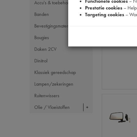
Functionele cookies
– No
Accu's & toebehoren
Prestatie cookies
– Helpe
Banden
Targeting cookies
– Wor
Bevestigingsmateriaal
Bougies
Daken 2CV
Dinitrol
Klassiek gereedschap
Lampen/zekeringen
Ruitenwissers
Olie / Vloeistoffen