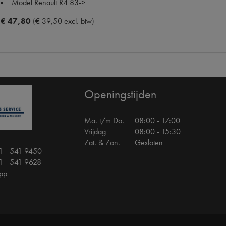
Model Renault
R4 83->
€ 47,80
(€ 39,50 excl. btw)
Openingstijden
Ma. t/m Do.
08:00 - 17:00
Vrijdag
08:00 - 15:30
Zat. & Zon.
Gesloten
1 - 541 9450
1 - 541 9628
pp