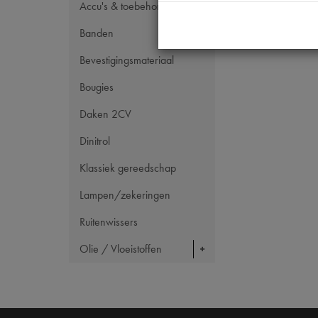
Accu's & toebehoren
Banden
Bevestigingsmateriaal
Bougies
Daken 2CV
Dinitrol
Klassiek gereedschap
Lampen/zekeringen
Ruitenwissers
Olie / Vloeistoffen