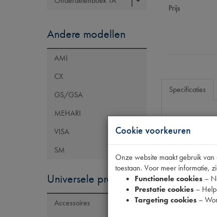
Onderdelenboek TA
Prijs
Andere modellen
AMI
CX
Specificaties
GS/GSA
MEHARI
Eigenschap
Cookie voorkeuren
VISA
Tecdoc artike
SM
Onze website maakt gebruik van co
OE Citroën
toestaan. Voor meer informatie, zi
OE Peugeot
Universele producten
Functionele cookies
– No
Prestatie cookies
– Helpe
Codes
Targeting cookies
– Wor
Accessoires