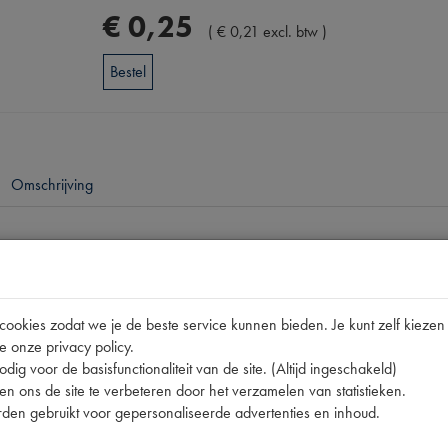
€
0
,
25
(
€
0
,
21
excl. btw
)
Bestel
Omschrijving
pen
lnummer
693322
okies zodat we je de beste service kunnen bieden. Je kunt zelf kiezen 
693322
e onze privacy policy.
693322
dig voor de basisfunctionaliteit van de site. (Altijd ingeschakeld)
n ons de site te verbeteren door het verzamelen van statistieken.
00739000 | 693322 | 811 | C
den gebruikt voor gepersonaliseerde advertenties en inhoud.