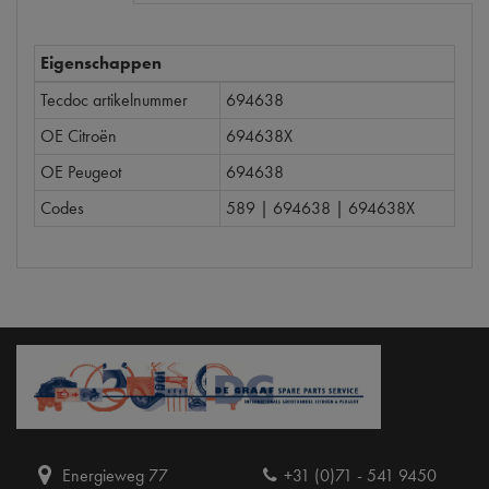
Eigenschappen
Tecdoc artikelnummer
694638
OE Citroën
694638X
OE Peugeot
694638
Codes
589 | 694638 | 694638X
Energieweg 77
+31 (0)71 - 541 9450