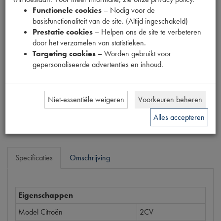
Fabrikant
Functionele cookies
– Nodig voor de
basisfunctionaliteit van de site. (Altijd ingeschakeld)
Prestatie cookies
– Helpen ons de site te verbeteren
Productnummer
door het verzamelen van statistieken.
1820020
Targeting cookies
– Worden gebruikt voor
gepersonaliseerde advertenties en inhoud.
Prijs
€
19
,
70
(
€
16
,
28
excl. btw
)
Niet-essentiële weigeren
Voorkeuren beheren
Bestel
Alles accepteren
Specificaties
Omschrijving
Eigenschappen
Model Citroën
2CV