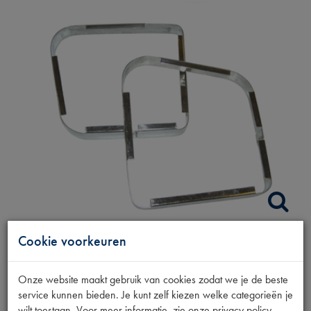
Cookie voorkeuren
SIERRANDSET
Onze website maakt gebruik van cookies zodat we je de beste
ACHTERLICHTPLAAT
service kunnen bieden. Je kunt zelf kiezen welke categorieën je
wilt toestaan. Voor meer informatie, zie onze privacy policy.