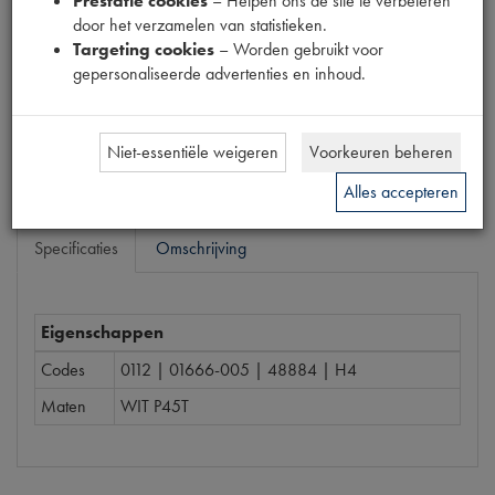
Prestatie cookies
– Helpen ons de site te verbeteren
door het verzamelen van statistieken.
Prijs
Targeting cookies
– Worden gebruikt voor
€
4
,
51
gepersonaliseerde advertenties en inhoud.
(
€
3
,
73
excl. btw
)
Bestel
Niet-essentiële weigeren
Voorkeuren beheren
Alles accepteren
Specificaties
Omschrijving
Eigenschappen
Codes
0112 | 01666-005 | 48884 | H4
Maten
WIT P45T