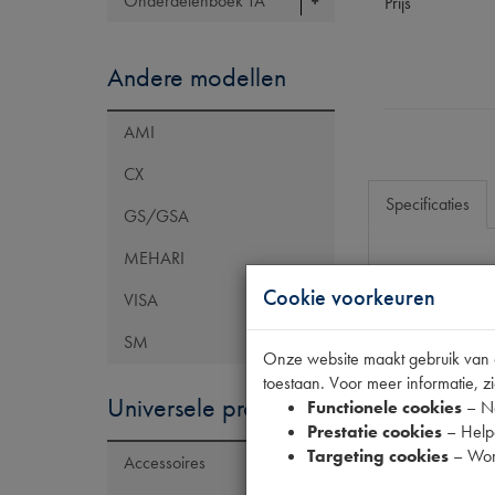
Onderdelenboek TA
Prijs
Andere modellen
AMI
CX
Specificaties
GS/GSA
MEHARI
Eigenschap
Cookie voorkeuren
VISA
Model Citroën
SM
Onze website maakt gebruik van co
OE Citroën
toestaan. Voor meer informatie, zi
Codes
Universele producten
Functionele cookies
– No
Prestatie cookies
– Helpe
Maten
Targeting cookies
– Wor
Accessoires