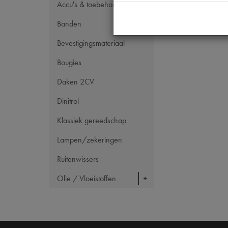
Accu's & toebehoren
Banden
Bevestigingsmateriaal
Bougies
Daken 2CV
Dinitrol
Klassiek gereedschap
Lampen/zekeringen
Ruitenwissers
Olie / Vloeistoffen