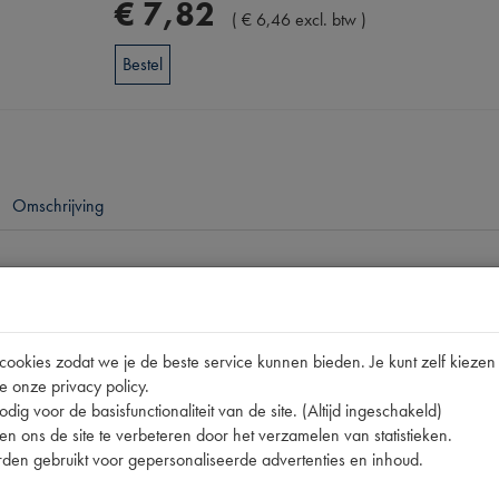
€
7
,
82
(
€
6
,
46
excl. btw
)
Bestel
Omschrijving
pen
2CV
okies zodat we je de beste service kunnen bieden. Je kunt zelf kiezen 
621641
e onze privacy policy.
621641 | 6216A7 | Z-2CV
dig voor de basisfunctionaliteit van de site. (Altijd ingeschakeld)
n ons de site te verbeteren door het verzamelen van statistieken.
[PW 1]
den gebruikt voor gepersonaliseerde advertenties en inhoud.