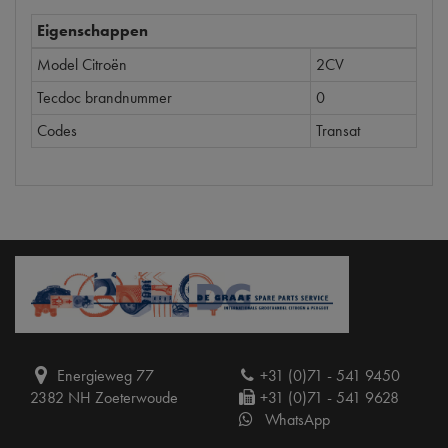
Eigenschappen
Model Citroën
2CV
Tecdoc brandnummer
0
Codes
Transat
Energieweg 77
+31 (0)71 - 541 9450
2382 NH Zoeterwoude
+31 (0)71 - 541 9628
WhatsApp