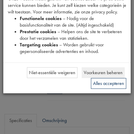
STICKERSET
service kunnen bieden. Je kunt zelf kiezen welke categorieën je
wilt toestaan. Voor meer informatie, zie onze privacy policy.
DOLLY VERT
Functionele cookies
– Nodig voor de
basisfunctionaliteit van de site. (Altijd ingeschakeld)
BAMBOU
Prestatie cookies
– Helpen ons de site te verbeteren
door het verzamelen van statistieken.
Targeting cookies
– Worden gebruikt voor
Productnummer
gepersonaliseerde advertenties en inhoud.
1890023
Prijs
Niet-essentiële weigeren
Voorkeuren beheren
€
81
,
74
(
€
67
,
55
excl. btw
)
Alles accepteren
Bestel
Specificaties
Omschrijving