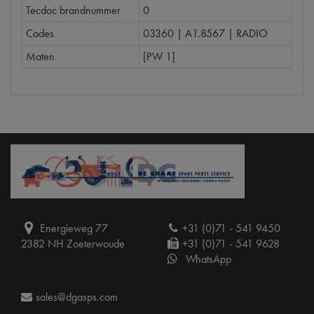
Tecdoc brandnummer
0
Codes
03360 | A1.8567 | RADIO
Maten
[PW 1]
Energieweg 77
+31 (0)71 - 541 9450
2382 NH Zoeterwoude
+31 (0)71 - 541 9628
WhatsApp
sales@dgasps.com