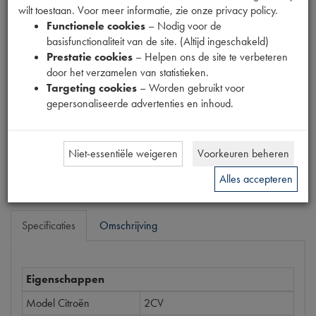
wilt toestaan. Voor meer informatie, zie onze privacy policy.
Fabrikant
Functionele cookies
– Nodig voor de
basisfunctionaliteit van de site. (Altijd ingeschakeld)
Productnummer
Prestatie cookies
– Helpen ons de site te verbeteren
1897019
door het verzamelen van statistieken.
Targeting cookies
– Worden gebruikt voor
Prijs
gepersonaliseerde advertenties en inhoud.
€
14
,
76
(
€
12
,
20
excl. btw
)
Bestel
Niet-essentiële weigeren
Voorkeuren beheren
Alles accepteren
Specificaties
Omschrijving
Eigenschappen
Model Citroën
2CV