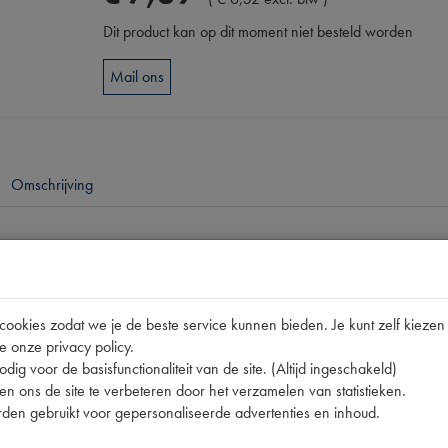
Dit product kan op dit moment niet besteld worden
Mail ons
Omschrijving
pen
SJ-CF4**
okies zodat we je de beste service kunnen bieden. Je kunt zelf kiezen 
2001 | SJ-CF4**
e onze privacy policy.
dig voor de basisfunctionaliteit van de site. (Altijd ingeschakeld)
n ons de site te verbeteren door het verzamelen van statistieken.
den gebruikt voor gepersonaliseerde advertenties en inhoud.