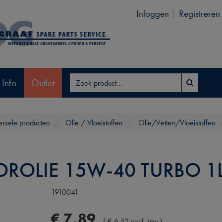
Inloggen
Registreren
 Info
Outlet
ersele producten
Olie / Vloeistoffen
Olie/Vetten/Vloeistoffen
ROLIE 15W-40 TURBO 1
1910041
€
7
,
89
(
€
6
,
52
excl. btw
)