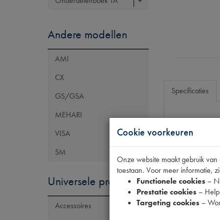
Onderdelenboek TA
Andere modellen
AMI
CX
Specificaties
GS/GSA
MEHARI
Eigenschap
Cookie voorkeuren
VISA
OE Citroën
SM
Onze website maakt gebruik van co
Codes
toestaan. Voor meer informatie, zi
Universele producten
Functionele cookies
– No
Prestatie cookies
– Helpe
Targeting cookies
– Wor
Accessoires