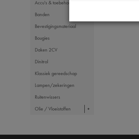
Accu's & toebehoren
Banden
Bevestigingsmateriaal
Bougies
Daken 2CV
Dinitrol
Klassiek gereedschap
Lampen/zekeringen
Ruitenwissers
Olie / Vloeistoffen