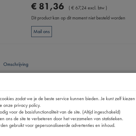
€
81
,
36
(
€
67
,
24
excl. btw
)
Dit product kan op dit moment niet besteld worden
Mail ons
Omschrijving
pen
70020 | ROOD EXTRA
okies zodat we je de beste service kunnen bieden. Je kunt zelf kiezen 
e onze privacy policy.
dig voor de basisfunctionaliteit van de site. (Altijd ingeschakeld)
n ons de site te verbeteren door het verzamelen van statistieken.
den gebruikt voor gepersonaliseerde advertenties en inhoud.