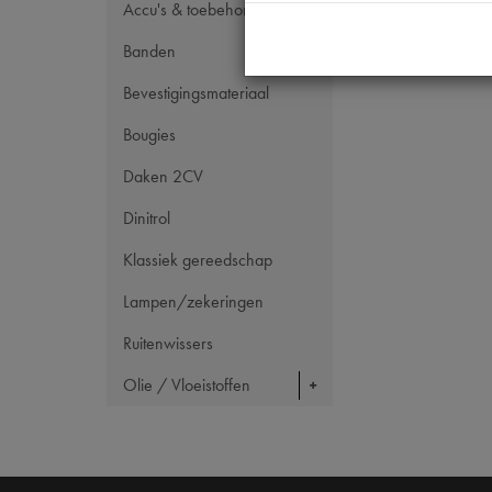
Accu's & toebehoren
Banden
Bevestigingsmateriaal
Bougies
Daken 2CV
Dinitrol
Klassiek gereedschap
Lampen/zekeringen
Ruitenwissers
Olie / Vloeistoffen