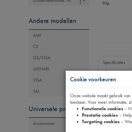
Onderdelenboek TA
Prijs
Andere modellen
AMI
CX
GS/GSA
Specificaties
MEHARI
Cookie voorkeuren
VISA
Eigenschap
SM
Codes
Onze website maakt gebruik van co
toestaan. Voor meer informatie, zi
Universele producten
Functionele cookies
– No
Prestatie cookies
– Helpe
Targeting cookies
– Wor
Accessoires