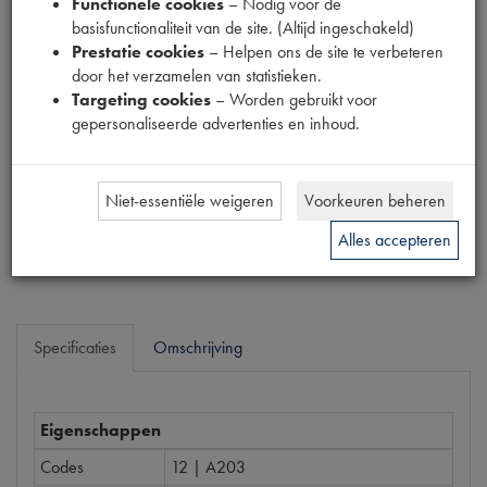
Functionele cookies
– Nodig voor de
Fabrikant
basisfunctionaliteit van de site. (Altijd ingeschakeld)
MPM
Prestatie cookies
– Helpen ons de site te verbeteren
door het verzamelen van statistieken.
Productnummer
Targeting cookies
– Worden gebruikt voor
1917071
gepersonaliseerde advertenties en inhoud.
Prijs
€
7
,
70
(
€
6
,
36
excl. btw
)
Niet-essentiële weigeren
Voorkeuren beheren
Bestel
Alles accepteren
Specificaties
Omschrijving
Eigenschappen
Codes
12 | A203