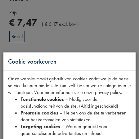
Prijs
€
7
,
47
(
€
6
,
17
excl. btw
)
Bestel
Cookie voorkeuren
Specificaties
Omschrijving
Onze website maakt gebruik van cookies zodat we je de beste
service kunnen bieden. Je kunt zelf kiezen welke categorieën je
wilt toestaan. Voor meer informatie, zie onze privacy policy.
Eigenschappen
Functionele cookies
– Nodig voor de
Model Citroën
11CV 11D/HY 11/58-9/63
basisfunctionaliteit van de site. (Altijd ingeschakeld)
Prestatie cookies
– Helpen ons de site te verbeteren
Artikelcode JF
D112-4
door het verzamelen van statistieken.
OE Citroën
D112-4
Targeting cookies
– Worden gebruikt voor
gepersonaliseerde advertenties en inhoud.
Codes
4-211 D 10.9 | D 112-4 | D112-4 | P123