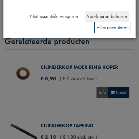
Maten
10x102x25mm [PW 13]
Niet-essentiële weigeren
Voorkeuren beheren
Alles accepteren
Gerelateerde producten
CILINDERKOP MOER RING KOPER
€
0
,
90
(
€
0
,
74
excl. btw
)
Info
Bestel
CILINDERKOP TAPEIND
€
2
,
18
(
€
1
,
80
excl. btw
)