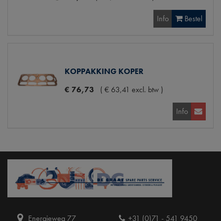
Info
Bestel
KOPPAKKING KOPER
€
76
,
73
(
€
63
,
41
excl. btw
)
Info
Energieweg 77
+31 (0)71 - 541 9450