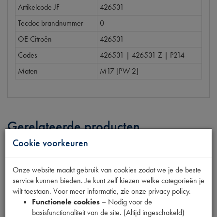
Artikelcode JF
426531
Tecdoc brandnummer
0
OE Citroën
426531
Codes
426531 | 426531 Z | P214
Maten
M17 [PW 2]
Gerelateerde producten
Cookie voorkeuren
BORGPLAAT BOVEN FUSEE
Onze website maakt gebruik van cookies zodat we je de beste
service kunnen bieden. Je kunt zelf kiezen welke categorieën je
€
5
,
00
(
€
4
,
13
excl. btw
)
wilt toestaan. Voor meer informatie, zie onze privacy policy.
Functionele cookies
– Nodig voor de
Info
Bestel
basisfunctionaliteit van de site. (Altijd ingeschakeld)