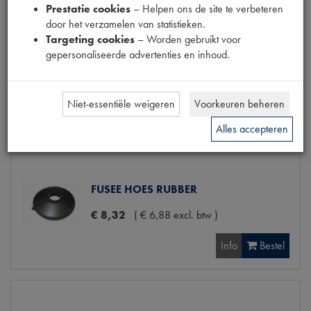
Prestatie cookies
– Helpen ons de site te verbeteren
door het verzamelen van statistieken.
Targeting cookies
– Worden gebruikt voor
gepersonaliseerde advertenties en inhoud.
FUSEE HOES LEER BOVEN 62.0MM
€
18
,
91
(
€
15
,
63
excl. btw
)
Niet-essentiële weigeren
Voorkeuren beheren
Info
Alles accepteren
FUSEE HOES RUBBER
€
8
,
32
(
€
6
,
88
excl. btw
)
Info
Bestel