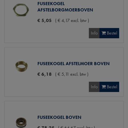
FUSEEKOGEL
AFSTELBORGMOERBOVEN
€
5
,
05
(
€
4
,
17
excl. btw
)
Info
Bestel
FUSEEKOGEL AFSTELMOER BOVEN
€
6
,
18
(
€
5
,
11
excl. btw
)
Info
Bestel
FUSEEKOGEL BOVEN
€
78
,
25
(
€
64
,
67
excl. btw
)