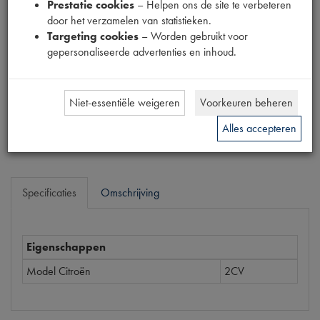
Prestatie cookies
– Helpen ons de site te verbeteren
Productnummer
door het verzamelen van statistieken.
1868018
Targeting cookies
– Worden gebruikt voor
gepersonaliseerde advertenties en inhoud.
Prijs
€
116
,
33
(
€
96
,
14
excl. btw
)
Niet-essentiële weigeren
Voorkeuren beheren
Bestel
Alles accepteren
Specificaties
Omschrijving
Eigenschappen
Model Citroën
2CV