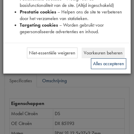
basisfunctionaliteit van de site. (Altijd ingeschakeld)
Productnummer
Prestatie cookies
– Helpen ons de site te verbeteren
1540109
door het verzamelen van statistieken.
Targeting cookies
– Worden gebruikt voor
Prijs
gepersonaliseerde advertenties en inhoud.
€
3
,
50
(
€
2
,
89
excl. btw
)
Bestel
Niet-essentiële weigeren
Voorkeuren beheren
Alles accepteren
Specificaties
Omschrijving
Eigenschappen
Model Citroën
DS
OE Citroën
DX 851193
Maten
[PW 2] 12 5x27x2 7mm