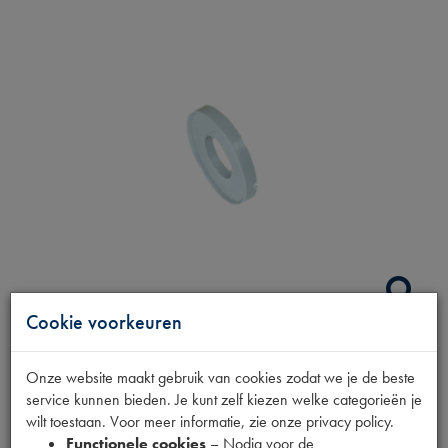
Cookie voorkeuren
NYLON RING TBV
Onze website maakt gebruik van cookies zodat we je de beste
service kunnen bieden. Je kunt zelf kiezen welke categorieën je
BOUT ACHTERSCH.
wilt toestaan. Voor meer informatie, zie onze privacy policy.
Functionele cookies
– Nodig voor de