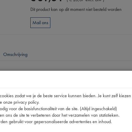
Dit product kan op dit moment niet besteld worden
Mail ons
Omschrijving
pen
DS (PER METER)
okies zodat we je de beste service kunnen bieden. Je kunt zelf kiezen 
e onze privacy policy.
dig voor de basisfunctionaliteit van de site. (Altijd ingeschakeld)
n ons de site te verbeteren door het verzamelen van statistieken.
den gebruikt voor gepersonaliseerde advertenties en inhoud.