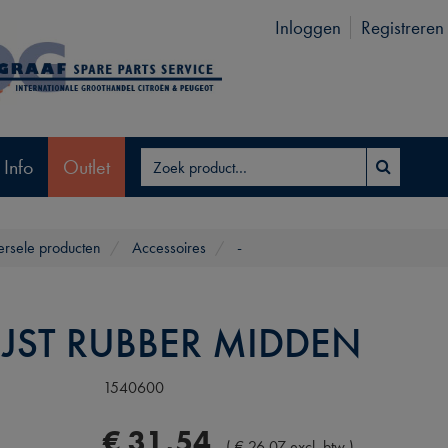
Inloggen
Registreren
 Info
Outlet
ersele producten
Accessoires
-
LIJST RUBBER MIDDEN
1540600
€
31
,
54
(
€
26
,
07
excl. btw
)