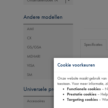
Onderdelenboek TA
Andere modellen
AMI
CX
Specificaties
GS/GSA
MEHARI
Eigenschap
Cookie voorkeuren
VISA
Model Citroën
SM
Onze website maakt gebruik van co
toestaan. Voor meer informatie, zi
Universele producten
Functionele cookies
– No
Prestatie cookies
– Helpe
Targeting cookies
– Wor
Accessoires