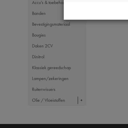
Accu's & toebehoren
Banden
Bevestigingsmateriaal
Bougies
Daken 2CV
Dinitrol
Klassiek gereedschap
Lampen/zekeringen
Ruitenwissers
Olie / Vloeistoffen