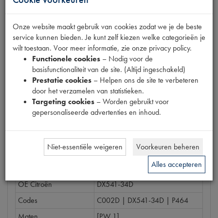
Prijs
€
39
,
85
Onze website maakt gebruik van cookies zodat we je de beste
(
€
32
,
93
excl. btw
)
service kunnen bieden. Je kunt zelf kiezen welke categorieën je
Bestel
wilt toestaan. Voor meer informatie, zie onze privacy policy.
Functionele cookies
– Nodig voor de
basisfunctionaliteit van de site. (Altijd ingeschakeld)
Prestatie cookies
– Helpen ons de site te verbeteren
door het verzamelen van statistieken.
Specificaties
Omschrijving
Targeting cookies
– Worden gebruikt voor
gepersonaliseerde advertenties en inhoud.
Eigenschappen
Niet-essentiële weigeren
Voorkeuren beheren
Model Citroën
DS
Alles accepteren
Tecdoc brandnummer
0
OE Citroën
DX541-34D
Codes
C002D | DX541-34D | P464
Maten
[PW 1]