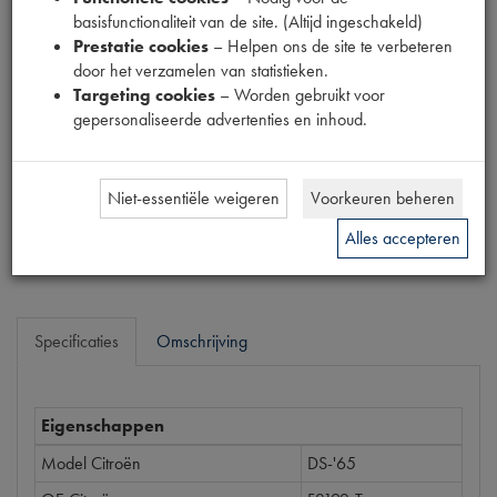
basisfunctionaliteit van de site. (Altijd ingeschakeld)
Productnummer
Prestatie cookies
– Helpen ons de site te verbeteren
1866001
door het verzamelen van statistieken.
Targeting cookies
– Worden gebruikt voor
Prijs
gepersonaliseerde advertenties en inhoud.
€
105
,
22
(
€
86
,
96
excl. btw
)
Dit product kan op dit moment niet besteld worden
Niet-essentiële weigeren
Voorkeuren beheren
Mail ons
Alles accepteren
Specificaties
Omschrijving
Eigenschappen
Model Citroën
DS-'65