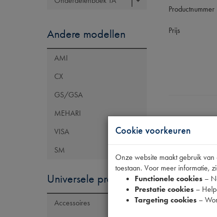
Onderdelenboek TA
Productnummer
Prijs
Andere modellen
AMI
CX
GS/GSA
MEHARI
Cookie voorkeuren
VISA
Specificaties
SM
Onze website maakt gebruik van co
toestaan. Voor meer informatie, zi
Universele producten
Functionele cookies
– No
Eigenschap
Prestatie cookies
– Helpe
Model Citroën
Targeting cookies
– Wor
Accessoires
Artikelcode JF