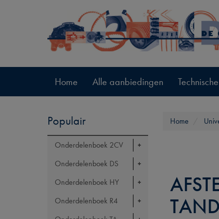
Home
Alle aanbiedingen
Technische
Populair
Home
Univ
Onderdelenboek 2CV
Onderdelenboek DS
AFSTE
Onderdelenboek HY
TAND
Onderdelenboek R4