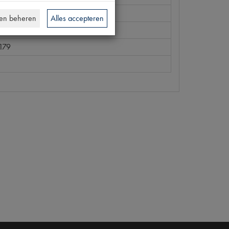
en beheren
Alles accepteren
179