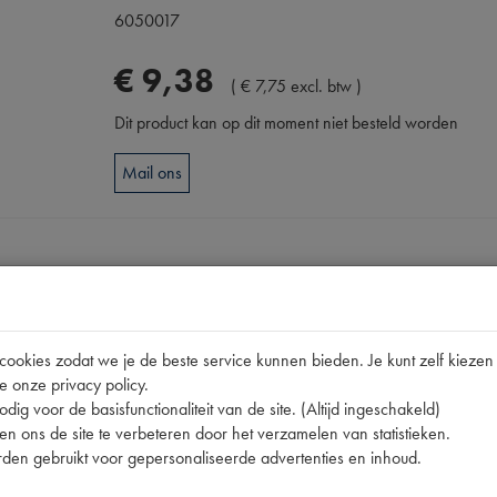
6050017
€
9
,
38
(
€
7
,
75
excl. btw
)
Dit product kan op dit moment niet besteld worden
Mail ons
Omschrijving
okies zodat we je de beste service kunnen bieden. Je kunt zelf kiezen 
e onze privacy policy.
dig voor de basisfunctionaliteit van de site. (Altijd ingeschakeld)
pen
n ons de site te verbeteren door het verzamelen van statistieken.
11CV
den gebruikt voor gepersonaliseerde advertenties en inhoud.
408306