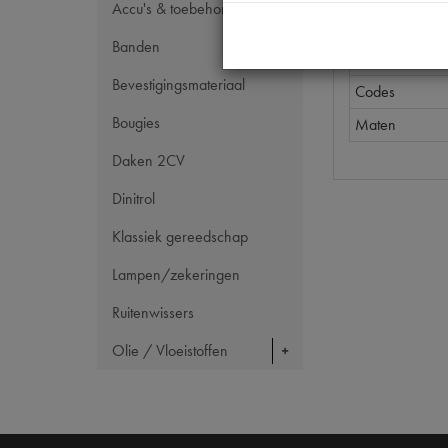
Accu's & toebehoren
Tecdoc brand
Banden
OE Citroën
Bevestigingsmateriaal
Codes
Bougies
Maten
Daken 2CV
Dinitrol
Klassiek gereedschap
Lampen/zekeringen
Ruitenwissers
Olie / Vloeistoffen