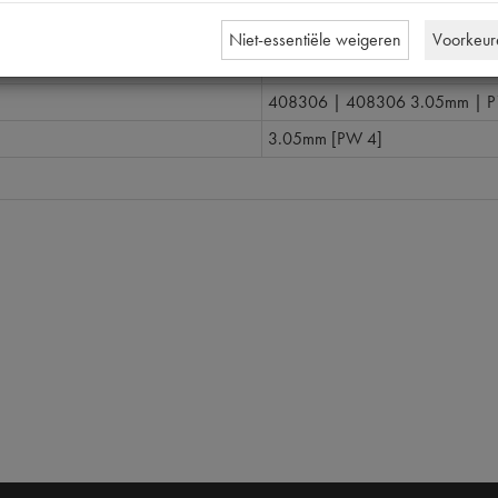
nummer
0
Niet-essentiële weigeren
Voorkeur
408306
408306 | 408306 3.05mm | P
3.05mm [PW 4]