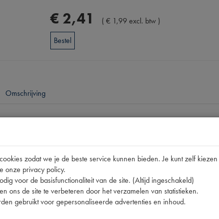
€
2
,
41
(
€
1
,
99
excl. btw
)
Bestel
Omschrijving
pen
15CV
okies zodat we je de beste service kunnen bieden. Je kunt zelf kiezen 
nummer
0
e onze privacy policy.
595341F
dig voor de basisfunctionaliteit van de site. (Altijd ingeschakeld)
n ons de site te verbeteren door het verzamelen van statistieken.
595341F | P3
den gebruikt voor gepersonaliseerde advertenties en inhoud.
12.5x18.5x1 [