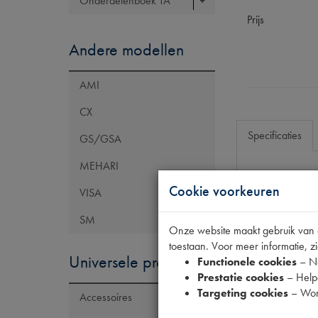
Onderdelenboek TA
Prijs
Andere modellen
AMI
CX
Specificaties
GS/GSA
MEHARI
Cookie voorkeuren
Eigenschap
VISA
Model Citroën
SM
Onze website maakt gebruik van co
Tecdoc brand
toestaan. Voor meer informatie, zi
Universele producten
OE Citroën
Functionele cookies
– No
Prestatie cookies
– Helpe
Codes
Targeting cookies
– Wor
Accessoires
Maten