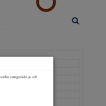
welke categorieën je wilt
19
PW 2]