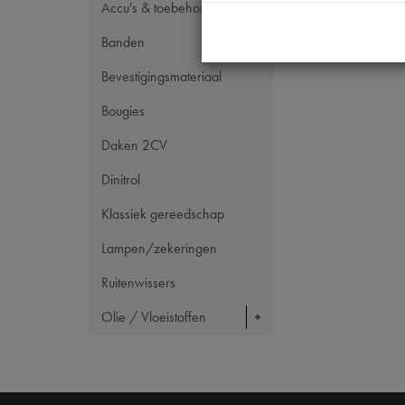
Accu's & toebehoren
Banden
Bevestigingsmateriaal
Bougies
Daken 2CV
Dinitrol
Klassiek gereedschap
Lampen/zekeringen
Ruitenwissers
Olie / Vloeistoffen