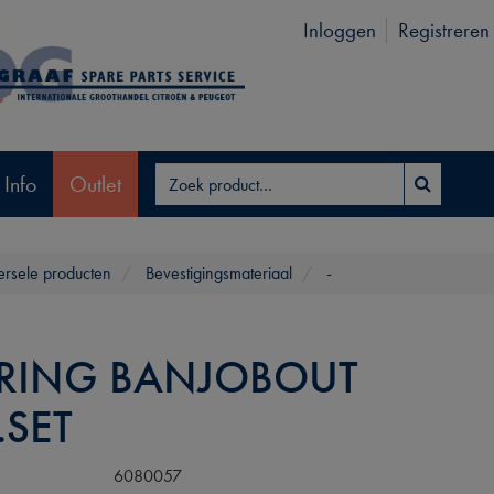
Inloggen
Registreren
 Info
Outlet
ersele producten
Bevestigingsmateriaal
-
RRING BANJOBOUT
.SET
6080057