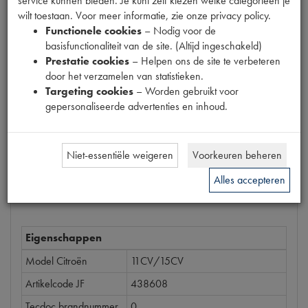
service kunnen bieden. Je kunt zelf kiezen welke categorieën je
Productnummer
wilt toestaan. Voor meer informatie, zie onze privacy policy.
6200059
Functionele cookies
– Nodig voor de
basisfunctionaliteit van de site. (Altijd ingeschakeld)
Prijs
Prestatie cookies
– Helpen ons de site te verbeteren
€
1
,
69
door het verzamelen van statistieken.
(
€
1
,
40
excl. btw
)
Targeting cookies
– Worden gebruikt voor
gepersonaliseerde advertenties en inhoud.
Bestel
Niet-essentiële weigeren
Voorkeuren beheren
Alles accepteren
Specificaties
Omschrijving
Eigenschappen
Model Citroën
11CV/15CV
Artikelcode JF
438608
Tecdoc brandnummer
0