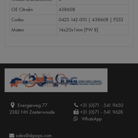
OE Citroën
438608
Codes
0425-142-010 | 438608 | P233
Maten
14x20x1mm [PW 8]
Energieweg 77
+31 (0)71 - 541 9450
2382 NH Zoeterwoude
+31 (0)71 - 541 9628
WhatsApp
sales@dgasps.com