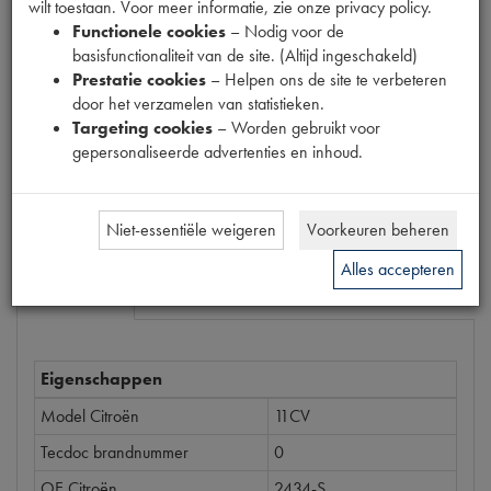
wilt toestaan. Voor meer informatie, zie onze privacy policy.
Productnummer
Functionele cookies
– Nodig voor de
6200145
basisfunctionaliteit van de site. (Altijd ingeschakeld)
Prestatie cookies
– Helpen ons de site te verbeteren
Prijs
door het verzamelen van statistieken.
€
1
,
49
Targeting cookies
– Worden gebruikt voor
(
€
1
,
23
excl. btw
)
gepersonaliseerde advertenties en inhoud.
Bestel
Niet-essentiële weigeren
Voorkeuren beheren
Alles accepteren
Specificaties
Omschrijving
Eigenschappen
Model Citroën
11CV
Tecdoc brandnummer
0
OE Citroën
2434-S