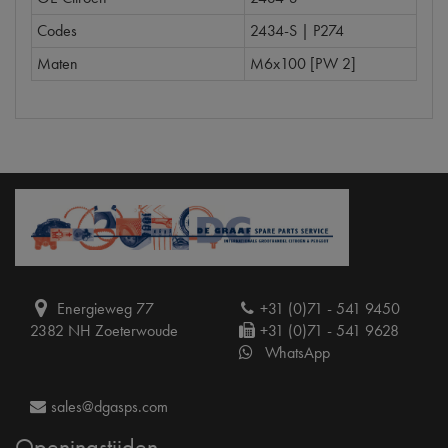
Codes
2434-S | P274
Maten
M6x100 [PW 2]
Energieweg 77
+31 (0)71 - 541 9450
2382 NH Zoeterwoude
+31 (0)71 - 541 9628
WhatsApp
sales@dgasps.com
Openingstijden