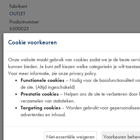
Fabrikant
OUTLET
Productnummer
6300023
Cookie voorkeuren
Normale prijs
€
8
,
41
(
€
6
,
95
excl. btw
)
Uw prijs
Onze website maakt gebruik van cookies zodat we je de beste serv
€
5
,
05
kunnen bieden. Je kunt zelf kiezen welke categorieën je wilt toestaa
(
€
4
,
17
excl. btw
)
Voor meer informatie, zie onze privacy policy.
Functionele cookies
– Nodig voor de basisfunctionaliteit v
Bestel
de site. (Altijd ingeschakeld)
Prestatie cookies
– Helpen ons de site te verbeteren door 
verzamelen van statistieken.
Targeting cookies
– Worden gebruikt voor gepersonalisee
advertenties en inhoud.
Specificaties
Omschrijving
Niet-essentiële weigeren
Voorkeuren beher
Eigenschappen