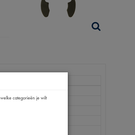
V
welke categorieën je wilt
P266