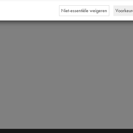
18x2.4mm 
Niet-essentiële weigeren
Voorkeur