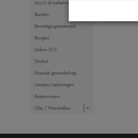
Accu's & toebehoren
Maten
Banden
Bevestigingsmateriaal
Bougies
Daken 2CV
Dinitrol
Klassiek gereedschap
Lampen/zekeringen
Ruitenwissers
Olie / Vloeistoffen