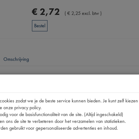
€
2
,
72
(
€
2
,
25
excl. btw
)
Bestel
Omschrijving
pen
11CV/15C
okies zodat we je de beste service kunnen bieden. Je kunt zelf kiezen 
420953
e onze privacy policy.
nummer
0
dig voor de basisfunctionaliteit van de site. (Altijd ingeschakeld)
n ons de site te verbeteren door het verzamelen van statistieken.
420953
den gebruikt voor gepersonaliseerde advertenties en inhoud.
420953 | 