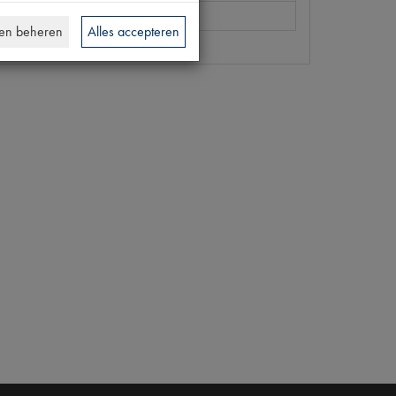
[PW 4]
en beheren
Alles accepteren