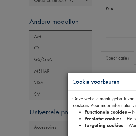
Onderdelenboek TA
Prijs
Andere modellen
AMI
CX
Specificaties
GS/GSA
MEHARI
Cookie voorkeuren
Eigenschap
VISA
Model Citroën
SM
Onze website maakt gebruik van co
Artikelcode JF
toestaan. Voor meer informatie, zi
Universele producten
Tecdoc brand
Functionele cookies
– No
Prestatie cookies
– Helpe
OE Citroën
Targeting cookies
– Wor
Accessoires
Codes