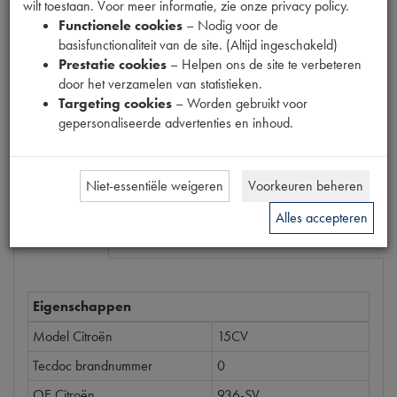
wilt toestaan. Voor meer informatie, zie onze privacy policy.
Productnummer
Functionele cookies
– Nodig voor de
6300575
basisfunctionaliteit van de site. (Altijd ingeschakeld)
Prestatie cookies
– Helpen ons de site te verbeteren
Prijs
door het verzamelen van statistieken.
€
0
,
59
Targeting cookies
– Worden gebruikt voor
(
€
0
,
49
excl. btw
)
gepersonaliseerde advertenties en inhoud.
Bestel
Niet-essentiële weigeren
Voorkeuren beheren
Alles accepteren
Specificaties
Omschrijving
Eigenschappen
Model Citroën
15CV
Tecdoc brandnummer
0
OE Citroën
936-SV