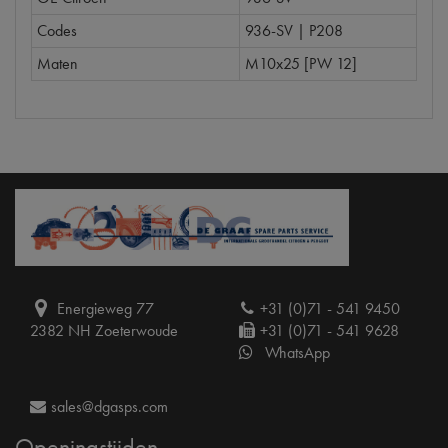
Codes
936-SV | P208
Maten
M10x25 [PW 12]
Energieweg 77
+31 (0)71 - 541 9450
2382 NH Zoeterwoude
+31 (0)71 - 541 9628
WhatsApp
sales@dgasps.com
Openingstijden