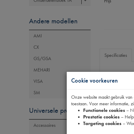
Onderdelenboek TA
Prijs
Andere modellen
AMI
CX
Specificaties
GS/GSA
MEHARI
Eigenschap
Cookie voorkeuren
VISA
Model Citroën
SM
Onze website maakt gebruik van co
Tecdoc brand
toestaan. Voor meer informatie, zi
OE Citroën
Universele producten
Functionele cookies
– No
Prestatie cookies
– Helpe
Codes
Targeting cookies
– Wor
Accessoires
Maten