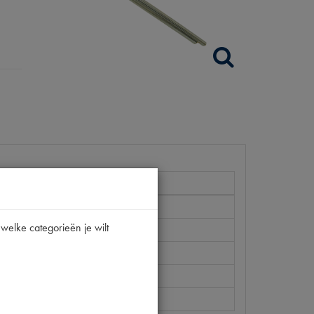
welke categorieën je wilt
| P215
 [PW 2]