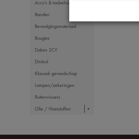
Accu's & toebehoren
Banden
Bevestigingsmateriaal
Bougies
Daken 2CV
Dinitrol
Klassiek gereedschap
Lampen/zekeringen
Ruitenwissers
Olie / Vloeistoffen