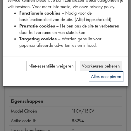
service kunnen bieden. Je kunt zelf kiezen welke categorieën je
Productnummer
wilt toestaan. Voor meer informatie, zie onze privacy policy.
6460005
Functionele cookies
– Nodig voor de
basisfunctionaliteit van de site. (Altijd ingeschakeld)
Prijs
Prestatie cookies
– Helpen ons de site te verbeteren
€
1
,
55
door het verzamelen van statistieken.
(
€
1
,
28
excl. btw
)
Targeting cookies
– Worden gebruikt voor
gepersonaliseerde advertenties en inhoud.
Bestel
Niet-essentiële weigeren
Voorkeuren beheren
Alles accepteren
Specificaties
Omschrijving
Eigenschappen
Model Citroën
11CV/15CV
Artikelcode JF
88294
Tecdoc brandnummer
0