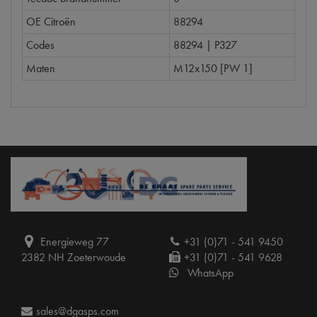
OE Citroën
88294
Codes
88294 | P327
Maten
M12x150 [PW 1]
Energieweg 77
+31 (0)71 - 541 9450
2382 NH Zoeterwoude
+31 (0)71 - 541 9628
WhatsApp
sales@dgasps.com