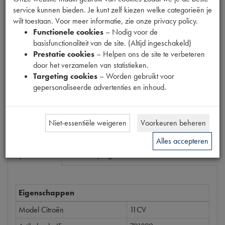
service kunnen bieden. Je kunt zelf kiezen welke categorieën je
Productnummer
wilt toestaan. Voor meer informatie, zie onze privacy policy.
6460173
Functionele cookies
– Nodig voor de
basisfunctionaliteit van de site. (Altijd ingeschakeld)
Prijs
Prestatie cookies
– Helpen ons de site te verbeteren
€
9
,
81
(
€
8
,
11
excl. btw
)
door het verzamelen van statistieken.
Targeting cookies
– Worden gebruikt voor
Dit product kan op dit moment niet besteld worden
gepersonaliseerde advertenties en inhoud.
Mail ons
Niet-essentiële weigeren
Voorkeuren beheren
Alles accepteren
Specificaties
Omschrijving
Eigenschappen
Model Citroën
11CV