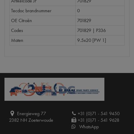
Artikelcode JF
701829
Tecdoc brandnummer
0
OE Citroën
701829
Codes
701829 | P336
Maten
9.5x20 [PW 1]
Energieweg 77
+31 (0)71 - 541 9450
2382 NH Zoeterwoude
+31 (0)71 - 541 9628
WhatsApp