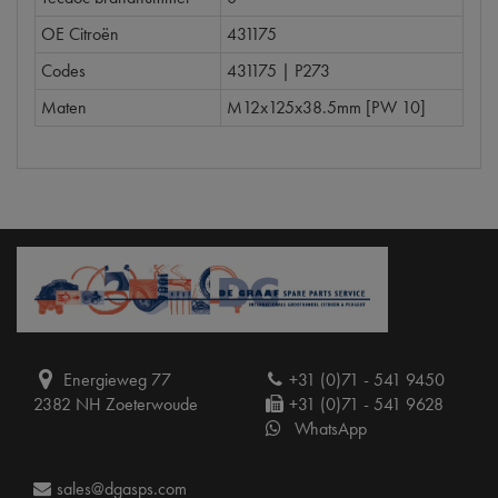
OE Citroën
431175
Codes
431175 | P273
Maten
M12x125x38.5mm [PW 10]
Energieweg 77
+31 (0)71 - 541 9450
2382 NH Zoeterwoude
+31 (0)71 - 541 9628
WhatsApp
sales@dgasps.com