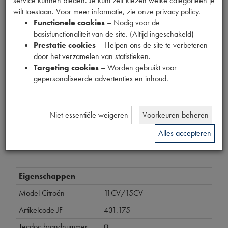
service kunnen bieden. Je kunt zelf kiezen welke categorieën je
Productnummer
wilt toestaan. Voor meer informatie, zie onze privacy policy.
6540005
Functionele cookies
– Nodig voor de
basisfunctionaliteit van de site. (Altijd ingeschakeld)
Prijs
Prestatie cookies
– Helpen ons de site te verbeteren
€
4
,
21
door het verzamelen van statistieken.
(
€
3
,
48
excl. btw
)
Targeting cookies
– Worden gebruikt voor
gepersonaliseerde advertenties en inhoud.
Bestel
Niet-essentiële weigeren
Voorkeuren beheren
Alles accepteren
Specificaties
Omschrijving
Eigenschappen
Model Citroën
11CV/15CV
Artikelcode JF
431.175
Tecdoc brandnummer
0