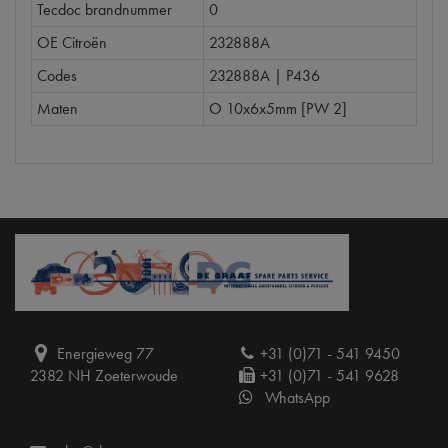
Tecdoc brandnummer
0
OE Citroën
232888A
Codes
232888A | P436
Maten
O 10x6x5mm [PW 2]
Energieweg 77
+31 (0)71 - 541 9450
2382 NH Zoeterwoude
+31 (0)71 - 541 9628
WhatsApp