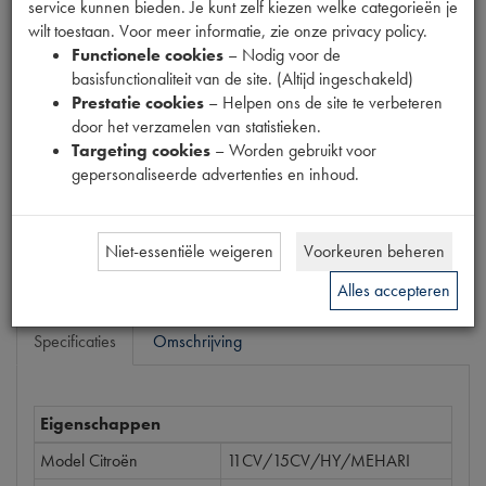
RING
service kunnen bieden. Je kunt zelf kiezen welke categorieën je
wilt toestaan. Voor meer informatie, zie onze privacy policy.
Functionele cookies
– Nodig voor de
Productnummer
basisfunctionaliteit van de site. (Altijd ingeschakeld)
6540095
Prestatie cookies
– Helpen ons de site te verbeteren
door het verzamelen van statistieken.
Prijs
Targeting cookies
– Worden gebruikt voor
€
1
,
45
gepersonaliseerde advertenties en inhoud.
(
€
1
,
20
excl. btw
)
Bestel
Niet-essentiële weigeren
Voorkeuren beheren
Alles accepteren
Specificaties
Omschrijving
Eigenschappen
Model Citroën
11CV/15CV/HY/MEHARI