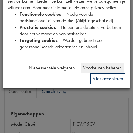
service kunnen bieden. Je kunt zelf kiezen welke categorieën je
Productnummer
wilt toestaan. Voor meer informatie, zie onze privacy policy.
6600061
Functionele cookies
– Nodig voor de
basisfunctionaliteit van de site. (Altijd ingeschakeld)
Prijs
Prestatie cookies
– Helpen ons de site te verbeteren
€
7
,
48
door het verzamelen van statistieken.
(
€
6
,
18
excl. btw
)
Targeting cookies
– Worden gebruikt voor
Dit product kan op dit moment niet besteld worden
gepersonaliseerde advertenties en inhoud.
Mail ons
Niet-essentiële weigeren
Voorkeuren beheren
Alles accepteren
Specificaties
Omschrijving
Eigenschappen
Model Citroën
11CV/15CV