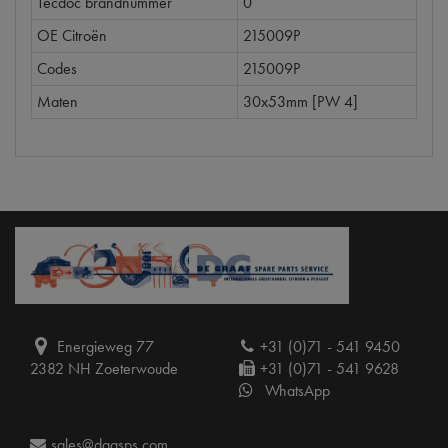
Tecdoc brandnummer
0
OE Citroën
215009P
Codes
215009P
Maten
30x53mm [PW 4]
Energieweg 77
+31 (0)71 - 541 9450
2382 NH Zoeterwoude
+31 (0)71 - 541 9628
WhatsApp
sales@dgasps.com