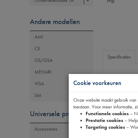
Onderdelenboek TA
Prijs
Andere modellen
AMI
CX
Specificaties
GS/GSA
MEHARI
Eigenschap
Cookie voorkeuren
VISA
Model Citroën
SM
Onze website maakt gebruik van co
Tecdoc brand
toestaan. Voor meer informatie, zi
OE Citroën
Universele producten
Functionele cookies
– No
Prestatie cookies
– Helpe
Codes
Targeting cookies
– Wor
Accessoires
Maten