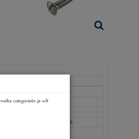
welke categorieën je wilt
| 48.570.050.016 | 6740179 | P426