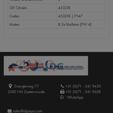
OE Citroën
453218
Codes
453218 | P147
Maten
8.5x16x8mm [PW 4]
Energieweg 77
+31 (0)71 - 541 9450
2382 NH Zoeterwoude
+31 (0)71 - 541 9628
WhatsApp
sales@dgasps.com