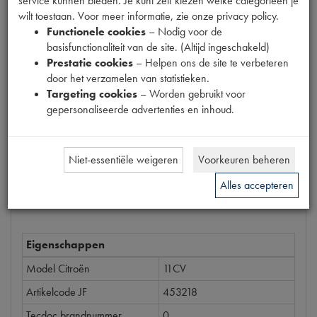
service kunnen bieden. Je kunt zelf kiezen welke categorieën je
Productnummer
wilt toestaan. Voor meer informatie, zie onze privacy policy.
6620039
Functionele cookies
– Nodig voor de
basisfunctionaliteit van de site. (Altijd ingeschakeld)
Prijs
Prestatie cookies
– Helpen ons de site te verbeteren
€
2
,
98
door het verzamelen van statistieken.
(
€
2
,
46
excl. btw
)
Targeting cookies
– Worden gebruikt voor
gepersonaliseerde advertenties en inhoud.
Bestel
Niet-essentiële weigeren
Voorkeuren beheren
Alles accepteren
Specificaties
Omschrijving
Eigenschappen
Model Citroën
11CV
Artikelcode JF
453218
Tecdoc brandnummer
0