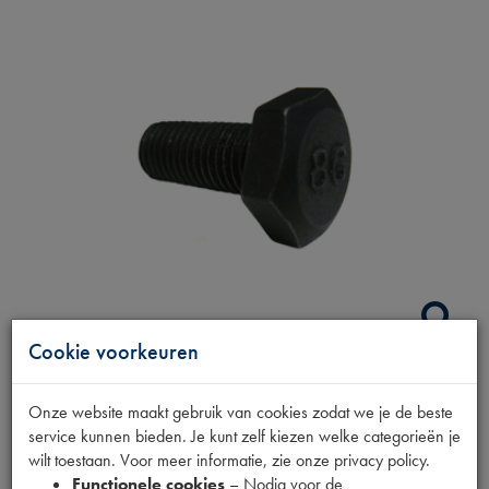
Cookie voorkeuren
BOUT VLIEGWIEL
Onze website maakt gebruik van cookies zodat we je de beste
service kunnen bieden. Je kunt zelf kiezen welke categorieën je
M8*16
wilt toestaan. Voor meer informatie, zie onze privacy policy.
Functionele cookies
– Nodig voor de