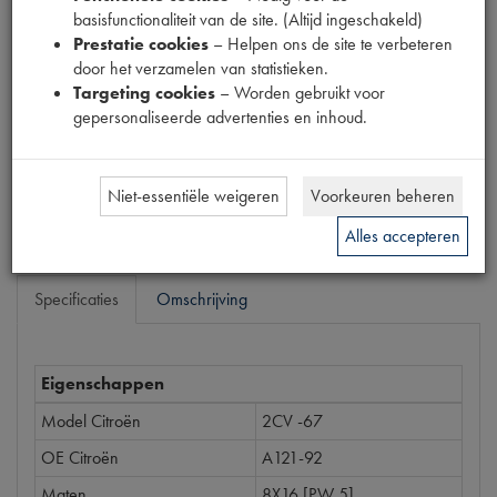
basisfunctionaliteit van de site. (Altijd ingeschakeld)
Productnummer
Prestatie cookies
– Helpen ons de site te verbeteren
1028049
door het verzamelen van statistieken.
Targeting cookies
– Worden gebruikt voor
Prijs
gepersonaliseerde advertenties en inhoud.
€
5
,
63
(
€
4
,
65
excl. btw
)
Bestel
Niet-essentiële weigeren
Voorkeuren beheren
Alles accepteren
Specificaties
Omschrijving
Eigenschappen
Model Citroën
2CV -67
OE Citroën
A121-92
Maten
8X16 [PW 5]