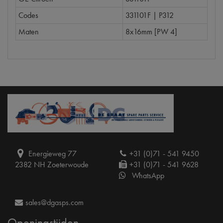
Codes
331101F | P312
Maten
8x16mm [PW 4]
Energieweg 77
+31 (0)71 - 541 9450
2382 NH Zoeterwoude
+31 (0)71 - 541 9628
WhatsApp
sales@dgasps.com
Openingstijden