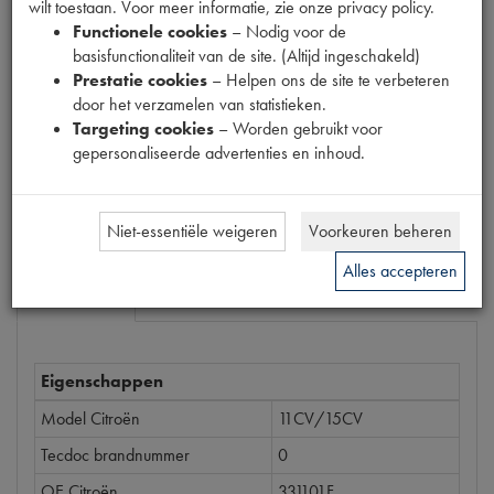
wilt toestaan. Voor meer informatie, zie onze privacy policy.
Productnummer
Functionele cookies
– Nodig voor de
6700031
basisfunctionaliteit van de site. (Altijd ingeschakeld)
Prestatie cookies
– Helpen ons de site te verbeteren
Prijs
door het verzamelen van statistieken.
€
0
,
36
Targeting cookies
– Worden gebruikt voor
(
€
0
,
30
excl. btw
)
gepersonaliseerde advertenties en inhoud.
Bestel
Niet-essentiële weigeren
Voorkeuren beheren
Alles accepteren
Specificaties
Omschrijving
Eigenschappen
Model Citroën
11CV/15CV
Tecdoc brandnummer
0
OE Citroën
331101F