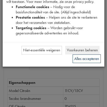
wilt toestaan. Voor meer informatie, zie onze privacy policy.
Productnummer
Functionele cookies
– Nodig voor de
6880063
basisfunctionaliteit van de site. (Altijd ingeschakeld)
Prestatie cookies
– Helpen ons de site te verbeteren
Prijs
door het verzamelen van statistieken.
€
2
,
72
Targeting cookies
– Worden gebruikt voor
(
€
2
,
25
excl. btw
)
gepersonaliseerde advertenties en inhoud.
Bestel
Niet-essentiële weigeren
Voorkeuren beheren
Alles accepteren
Specificaties
Omschrijving
Eigenschappen
Model Citroën
11CV/15CV
Tecdoc brandnummer
0
OE Citroën
704215