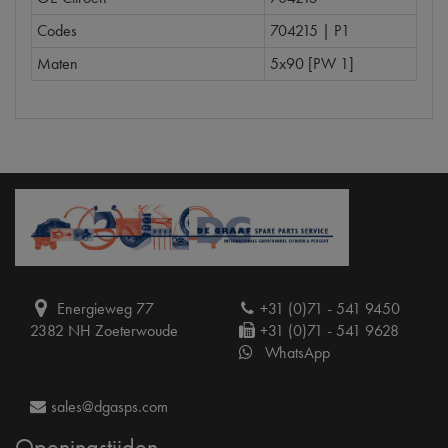
Codes
704215 | P1
Maten
5x90 [PW 1]
Energieweg 77
+31 (0)71 - 541 9450
2382 NH Zoeterwoude
+31 (0)71 - 541 9628
WhatsApp
sales@dgasps.com
Openingstijden