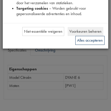
door het verzamelen van statistieken.
Prijs
Targeting cookies
– Worden gebruikt voor
€
18
,
15
gepersonaliseerde advertenties en inhoud.
(
€
15
,
00
excl. btw
)
Bestel
Niet-essentiële weigeren
Voorkeuren beheren
Alles accepteren
Specificaties
Omschrijving
Eigenschappen
Model Citroën
DYANE 6
Maten
[PW1]