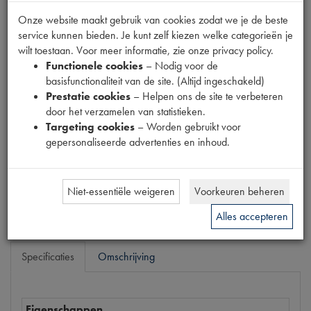
Fabrikant
Onze website maakt gebruik van cookies zodat we je de beste
OUTLET
service kunnen bieden. Je kunt zelf kiezen welke categorieën je
Productnummer
wilt toestaan. Voor meer informatie, zie onze privacy policy.
6300411
Functionele cookies
– Nodig voor de
basisfunctionaliteit van de site. (Altijd ingeschakeld)
Normale prijs
Prestatie cookies
– Helpen ons de site te verbeteren
€
9
,
98
(
€
8
,
25
excl. btw
)
door het verzamelen van statistieken.
Targeting cookies
– Worden gebruikt voor
Uw prijs
gepersonaliseerde advertenties en inhoud.
€
5
,
99
(
€
4
,
95
excl. btw
)
Bestel
Niet-essentiële weigeren
Voorkeuren beheren
Alles accepteren
Specificaties
Omschrijving
Eigenschappen