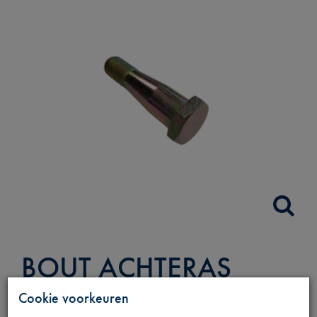
BOUT ACHTERAS
BEVESTIGING
Cookie voorkeuren