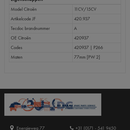
Model Citroën
11CV/15CV
Artikelcode JF
420.937
Tecdoc brandnummer
A
OE Citroën
420937
Codes
420937 | P266
Maten
77mm [PW 2]
Energieweg 77
+31 (0)71 - 541 9450