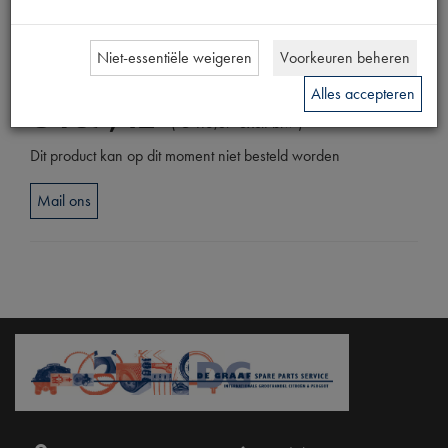
Productnummer
1910235
Niet-essentiële weigeren
Voorkeuren beheren
Prijs
Alles accepteren
€
137
,
42
(
€
113
,
57
excl. btw
)
Dit product kan op dit moment niet besteld worden
Mail ons