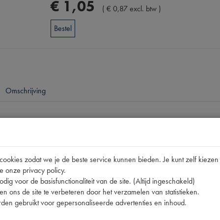
€
1
,
05
(
€
0
,
87
excl. btw
)
Bestel
Omschrijving
pen
2CV
okies zodat we je de beste service kunnen bieden. Je kunt zelf kiezen 
16007 | 2CV16007
e onze privacy policy.
[PW 2]
dig voor de basisfunctionaliteit van de site. (Altijd ingeschakeld)
n ons de site te verbeteren door het verzamelen van statistieken.
den gebruikt voor gepersonaliseerde advertenties en inhoud.