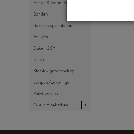
Accu's & toebehoren
Banden
Bevestigingsmateriaal
Bougies
Daken 2CV
Dinitrol
Klassiek gereedschap
Lampen/zekeringen
Ruitenwissers
Olie / Vloeistoffen