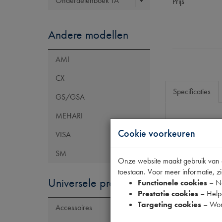
Onderdelenboek TA
Prijs
Andere modellen
AMI
CX
Specificaties
GS/GSA
MEHARI
Eigenschap
Cookie voorkeuren
VISA
Model Citroën
SM
Onze website maakt gebruik van co
Codes
toestaan. Voor meer informatie, zi
Maten
Universele producten
Functionele cookies
– No
Prestatie cookies
– Helpe
Targeting cookies
– Wor
Accessoires